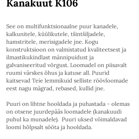
Kanakuut K106
See on multifunktsionaalne puur kanadele,
kalkunitele, küülikutele, tšintšiljadele,
hamstritele, merisigadele jne. Kogu
konstruktsioon on valmistatud kvaliteetsest ja
ilmastikukindlast männipuidust ja
galvaniseeritud võrgust. Loomadel on piisavalt
ruumi värskes õhus ja katuse all. Puurid
kaitsevad Teie lemmikuid selliste röövloomade
eest nagu mägrad, rebased, kullid jne.
Puuri on lihtne hooldada ja puhastada - olemas
on otsene juurdepääs loomadele (kanakuudi
puhul ka munadele). Puuri uksed võimaldavad
loomi hõlpsalt sööta ja hooldada.