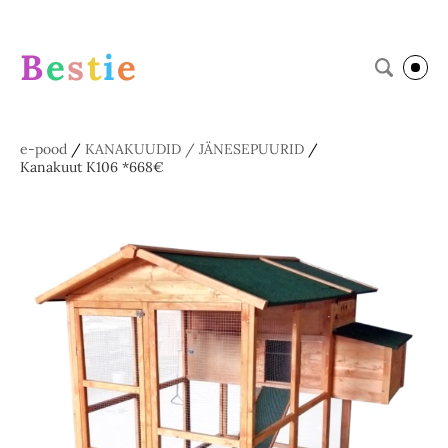
B
e
s
t
i
e
e-pood
/
KANAKUUDID / JÄNESEPUURID
/
Kanakuut K106 *668€