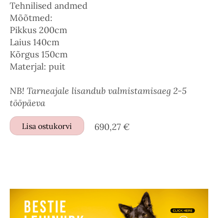
Tehnilised andmed
Mõõtmed:
Pikkus 200cm
Laius 140cm
Kõrgus 150cm
Materjal: puit
NB! Tarneajale lisandub valmistamisaeg 2-5
tööpäeva
Lisa ostukorvi
690,27 €