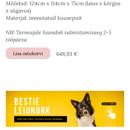
Mõõdud: 124cm x 114cm x 75cm (laius x kõrgus
x sügavus)
Materjal: immutatud kuusepuit
NB! Tarneajale lisandub valmistamisaeg 2-5
tööpäeva
Lisa ostukorvi
648,93 €