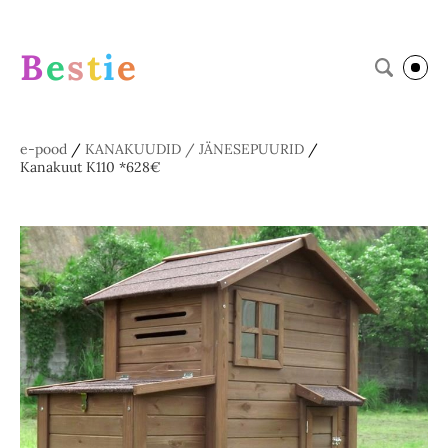
B
e
s
t
i
e
e-pood
/
KANAKUUDID / JÄNESEPUURID
/
Kanakuut K110 *628€