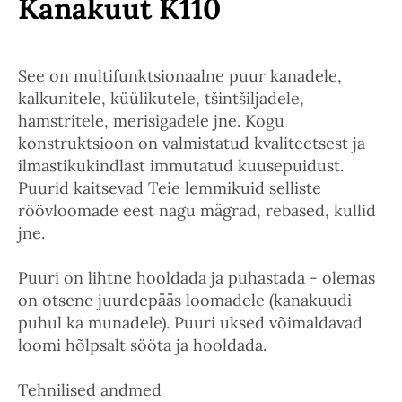
Kanakuut K110
See on multifunktsionaalne puur kanadele,
kalkunitele, küülikutele, tšintšiljadele,
hamstritele, merisigadele jne. Kogu
konstruktsioon on valmistatud kvaliteetsest ja
ilmastikukindlast immutatud kuusepuidust.
Puurid kaitsevad Teie lemmikuid selliste
röövloomade eest nagu mägrad, rebased, kullid
jne.
Puuri on lihtne hooldada ja puhastada - olemas
on otsene juurdepääs loomadele (kanakuudi
puhul ka munadele). Puuri uksed võimaldavad
loomi hõlpsalt sööta ja hooldada.
Tehnilised andmed