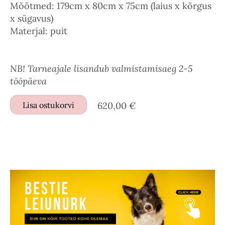
Mõõtmed: 179cm x 80cm x 75cm (laius x kõrgus
x sügavus)
Materjal: puit
NB! Tarneajale lisandub valmistamisaeg 2-5
tööpäeva
Lisa ostukorvi
620,00 €