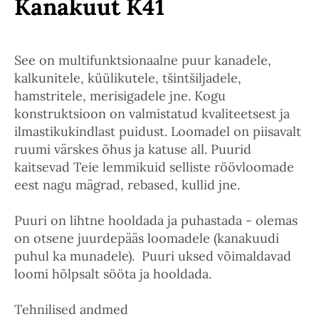
Kanakuut K41
See on multifunktsionaalne puur kanadele,
kalkunitele, küülikutele, tšintšiljadele,
hamstritele, merisigadele jne. Kogu
konstruktsioon on valmistatud kvaliteetsest ja
ilmastikukindlast puidust. Loomadel on piisavalt
ruumi värskes õhus ja katuse all. Puurid
kaitsevad Teie lemmikuid selliste röövloomade
eest nagu mägrad, rebased, kullid jne.
Puuri on lihtne hooldada ja puhastada - olemas
on otsene juurdepääs loomadele (kanakuudi
puhul ka munadele). Puuri uksed võimaldavad
loomi hõlpsalt sööta ja hooldada.
Tehnilised andmed