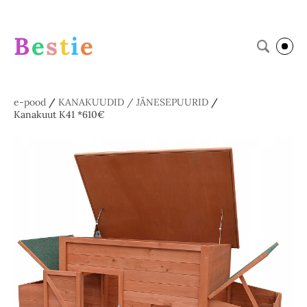
B
e
s
t
i
e
e-pood
/
KANAKUUDID / JÄNESEPUURID
/
Kanakuut K41 *610€