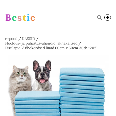
B
e
s
t
i
e
e-pood
/
KASSID
/
Hooldus- ja puhastusvahendid, aknakaitsed
/
Pissilapid / ühekordsed linad 60cm x 60cm 30tk *20€