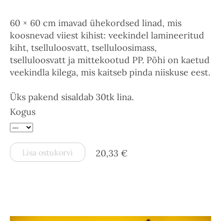
60 × 60 cm imavad ühekordsed linad, mis
koosnevad viiest kihist: veekindel lamineeritud
kiht, tselluloosvatt, tselluloosimass,
tselluloosvatt ja mittekootud PP. Põhi on kaetud
veekindla kilega, mis kaitseb pinda niiskuse eest.
Üks pakend sisaldab 30tk lina.
Kogus
Lisa ostukorvi
20,33 €