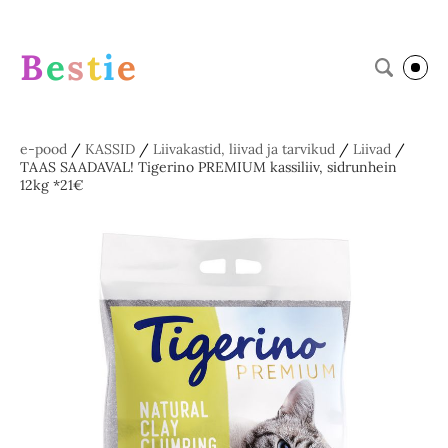
B
e
s
t
i
e
e-pood
/
KASSID
/
Liivakastid, liivad ja tarvikud
/
Liivad
/
TAAS SAADAVAL! Tigerino PREMIUM kassiliiv, sidrunhein
12kg *21€