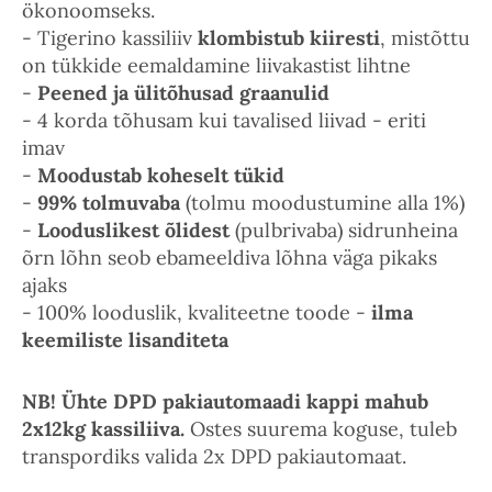
ökonoomseks.
- Tigerino kassiliiv
klombistub kiiresti
, mistõttu
on tükkide eemaldamine liivakastist lihtne
-
Peened ja ülitõhusad graanulid
- 4 korda tõhusam kui tavalised liivad - eriti
imav
-
Moodustab koheselt tükid
-
99% tolmuvaba
(tolmu moodustumine alla 1%)
-
Looduslikest õlidest
(pulbrivaba) sidrunheina
õrn lõhn seob ebameeldiva lõhna väga pikaks
ajaks
- 100% looduslik, kvaliteetne toode -
ilma
keemiliste lisanditeta
NB! Ühte DPD pakiautomaadi kappi mahub
2x12kg kassiliiva.
Ostes suurema koguse, tuleb
transpordiks valida 2x DPD pakiautomaat.