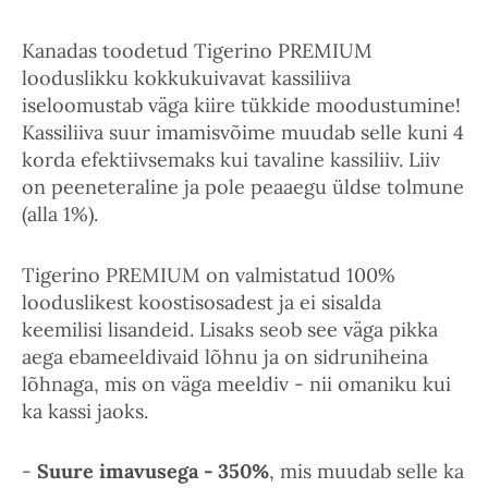
Kanadas toodetud Tigerino PREMIUM
looduslikku kokkukuivavat kassiliiva
iseloomustab väga kiire tükkide moodustumine!
Kassiliiva suur imamisvõime muudab selle kuni 4
korda efektiivsemaks kui tavaline kassiliiv. Liiv
on peeneteraline ja pole peaaegu üldse tolmune
(alla 1%).
Tigerino PREMIUM on valmistatud 100%
looduslikest koostisosadest ja ei sisalda
keemilisi lisandeid. Lisaks seob see väga pikka
aega ebameeldivaid lõhnu ja on sidruniheina
lõhnaga, mis on väga meeldiv - nii omaniku kui
ka kassi jaoks.
-
Suure imavusega - 350%
, mis muudab selle ka