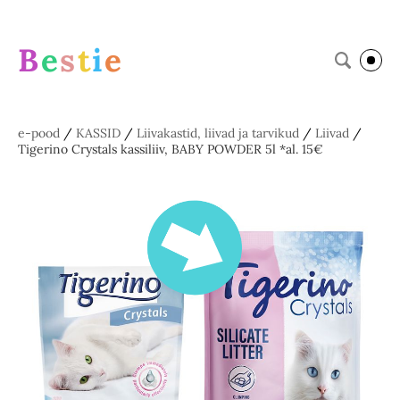
B
e
s
t
i
e
e-pood
/
KASSID
/
Liivakastid, liivad ja tarvikud
/
Liivad
/
Tigerino Crystals kassiliiv, BABY POWDER 5l *al. 15€