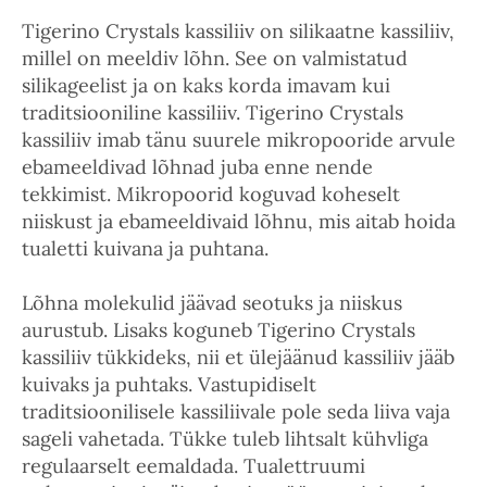
Tigerino Crystals kassiliiv on silikaatne kassiliiv,
millel on meeldiv lõhn. See on valmistatud
silikageelist ja on kaks korda imavam kui
traditsiooniline kassiliiv. Tigerino Crystals
kassiliiv imab tänu suurele mikropooride arvule
ebameeldivad lõhnad juba enne nende
tekkimist. Mikropoorid koguvad koheselt
niiskust ja ebameeldivaid lõhnu, mis aitab hoida
tualetti kuivana ja puhtana.
Lõhna molekulid jäävad seotuks ja niiskus
aurustub. Lisaks koguneb Tigerino Crystals
kassiliiv tükkideks, nii et ülejäänud kassiliiv jääb
kuivaks ja puhtaks. Vastupidiselt
traditsioonilisele kassiliivale pole seda liiva vaja
sageli vahetada. Tükke tuleb lihtsalt kühvliga
regulaarselt eemaldada. Tualettruumi