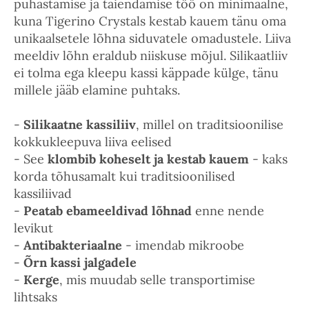
puhastamise ja täiendamise töö on minimaalne,
kuna Tigerino Crystals kestab kauem tänu oma
unikaalsetele lõhna siduvatele omadustele. Liiva
meeldiv lõhn eraldub niiskuse mõjul. Silikaatliiv
ei tolma ega kleepu kassi käppade külge, tänu
millele jääb elamine puhtaks.
-
Silikaatne kassiliiv
, millel on traditsioonilise
kokkukleepuva liiva eelised
- See
klombib koheselt ja kestab kauem
- kaks
korda tõhusamalt kui traditsioonilised
kassiliivad
-
Peatab ebameeldivad lõhnad
enne nende
levikut
-
Antibakteriaalne
- imendab mikroobe
-
Õrn kassi jalgadele
-
Kerge
, mis muudab selle transportimise
lihtsaks