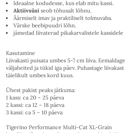
Ideaalne kodudesse, kus elab mitu kassi.
Aktiivsüsi
seob tõhusalt lõhnu.
Äärmiselt imav ja praktiliselt tolmuvaba.
Värske beebipuudri lõhn.
jämedad liivaterad pikakarvalistele kassidele
Kasutamine
Liivakasti puisata umbes 5-7 cm liiva. Eemaldage
väljaheited ja tükid iga päev. Puhastage liivakast
täielikult umbes kord kuus.
Ühest pakist peaks jätkuma:
1 kass: ca 20 – 25 päeva
2 kassi: ca 12 – 18 päeva
3 kassi: ca 5 – 10 päeva
Tigerino Performance Multi-Cat XL-Grain