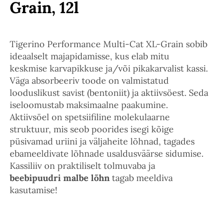
Grain, 12l
Tigerino Performance Multi-Cat XL-Grain sobib
ideaalselt majapidamisse, kus elab mitu
keskmise karvapikkuse ja/või pikakarvalist kassi.
Väga absorbeeriv toode on valmistatud
looduslikust savist (bentoniit) ja aktiivsöest. Seda
iseloomustab maksimaalne paakumine.
Aktiivsöel on spetsiifiline molekulaarne
struktuur, mis seob poorides isegi kõige
püsivamad uriini ja väljaheite lõhnad, tagades
ebameeldivate lõhnade usaldusväärse sidumise.
Kassiliiv on praktiliselt tolmuvaba ja
beebipuudri malbe lõhn
tagab meeldiva
kasutamise!