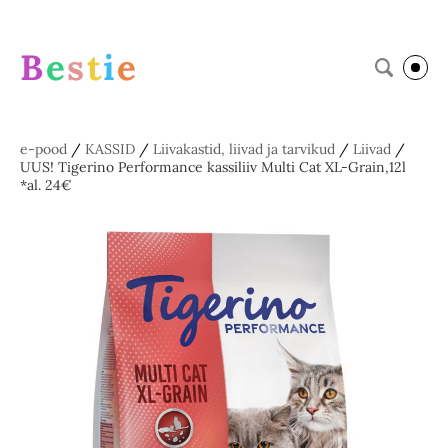
B
e
s
t
i
e
e-pood
/
KASSID
/
Liivakastid, liivad ja tarvikud
/
Liivad
/
UUS! Tigerino Performance kassiliiv Multi Cat XL-Grain,12l
*al. 24€