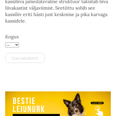
kassiliiva jämedateraline struktuur takistab liiva
liivakastist väljaviimist. Seetõttu sobib see
kassiliiv eriti hästi just keskmise ja pika karvaga
kassidele.
Kogus
Lisa ostukorvi