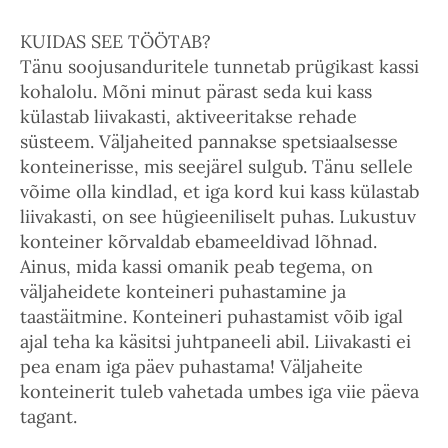
KUIDAS SEE TÖÖTAB?
Tänu soojusanduritele tunnetab prügikast kassi
kohalolu. Mõni minut pärast seda kui kass
külastab liivakasti, aktiveeritakse rehade
süsteem. Väljaheited pannakse spetsiaalsesse
konteinerisse, mis seejärel sulgub. Tänu sellele
võime olla kindlad, et iga kord kui kass külastab
liivakasti, on see hügieeniliselt puhas. Lukustuv
konteiner kõrvaldab ebameeldivad lõhnad.
Ainus, mida kassi omanik peab tegema, on
väljaheidete konteineri puhastamine ja
taastäitmine. Konteineri puhastamist võib igal
ajal teha ka käsitsi juhtpaneeli abil. Liivakasti ei
pea enam iga päev puhastama! Väljaheite
konteinerit tuleb vahetada umbes iga viie päeva
tagant.