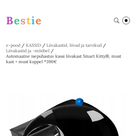
B
e
s
t
i
e
e-pood
/
KASSID
/
Liivakastid, liivad ja tarvikud
/
Liivakastid ja -mööbel
/
Automaatne isepuhastuv kassi liivakast Smart Kitty®, must
kast + must kuppel *390€