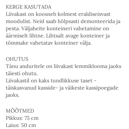
KERGE KASUTADA
Liivakast on koosneb kolmest eraldiseisvast
moodulist. Neid saab hõlpsasti demonteerida ja
pesta. Väljaheite konteineri vahetamine on
äärmiselt lihtne. Lihtsalt avage konteiner ja
tõmmake vahetatav konteiner välja.
OHUTUS
Tänu anduritele on liivakast lemmiklooma jaoks
täiesti ohutu.
Liivakastil on kaks tundlikkuse taset -
täiskasvanud kasside- ja väikeste kassipoegade
jaoks.
MÕÕTMED
Pikkus: 75 cm
Laius: 50 cm