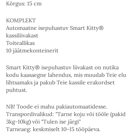
Kõrgus: 15 cm
KOMPLEKT
Automaatne isepuhastuv Smart Kitty®
kassiliivakast
Toiteallikas
10 jäätmekonteinerit
Smart Kitty® isepuhastuv liivakast on nutika
kodu kaasaegne lahendus, mis muudab Teie elu
lihtsamaks ja pakub Teie kassile erakordset
puhtust.
NB! Toode ei mahu pakiautomaatidesse.
Transpordivalikud: "Tarne koju või tööle (pakid
3kg-10kg) või "Tulen ise järgi"
Tarneaeg: keskmiselt 10-15 tööpäeva.