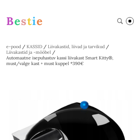
B
e
s
t
i
e
e-pood
/
KASSID
/
Liivakastid, liivad ja tarvikud
/
Liivakastid ja -mööbel
/
Automaatne isepuhastuv kassi liivakast Smart Kitty®,
must/valge kast + must kuppel *390€