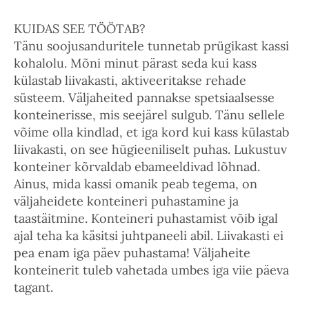
KUIDAS SEE TÖÖTAB?
Tänu soojusanduritele tunnetab prügikast kassi
kohalolu. Mõni minut pärast seda kui kass
külastab liivakasti, aktiveeritakse rehade
süsteem. Väljaheited pannakse spetsiaalsesse
konteinerisse, mis seejärel sulgub. Tänu sellele
võime olla kindlad, et iga kord kui kass külastab
liivakasti, on see hügieeniliselt puhas. Lukustuv
konteiner kõrvaldab ebameeldivad lõhnad.
Ainus, mida kassi omanik peab tegema, on
väljaheidete konteineri puhastamine ja
taastäitmine. Konteineri puhastamist võib igal
ajal teha ka käsitsi juhtpaneeli abil. Liivakasti ei
pea enam iga päev puhastama! Väljaheite
konteinerit tuleb vahetada umbes iga viie päeva
tagant.