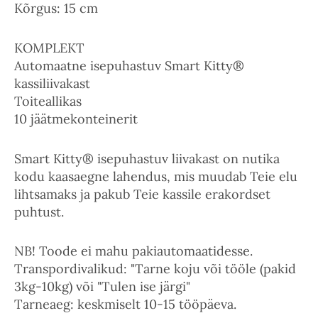
Kõrgus: 15 cm
KOMPLEKT
Automaatne isepuhastuv Smart Kitty®
kassiliivakast
Toiteallikas
10 jäätmekonteinerit
Smart Kitty® isepuhastuv liivakast on nutika
kodu kaasaegne lahendus, mis muudab Teie elu
lihtsamaks ja pakub Teie kassile erakordset
puhtust.
NB! Toode ei mahu pakiautomaatidesse.
Transpordivalikud: "Tarne koju või tööle (pakid
3kg-10kg) või "Tulen ise järgi"
Tarneaeg: keskmiselt 10-15 tööpäeva.