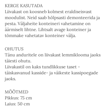
KERGE KASUTADA
Liivakast on koosneb kolmest eraldiseisvast
moodulist. Neid saab hõlpsasti demonteerida ja
pesta. Väljaheite konteineri vahetamine on
äärmiselt lihtne. Lihtsalt avage konteiner ja
tõmmake vahetatav konteiner välja.
OHUTUS
Tänu anduritele on liivakast lemmiklooma jaoks
täiesti ohutu.
Liivakastil on kaks tundlikkuse taset -
täiskasvanud kasside- ja väikeste kassipoegade
jaoks.
MÕÕTMED
Pikkus: 75 cm
Laius: 50 cm