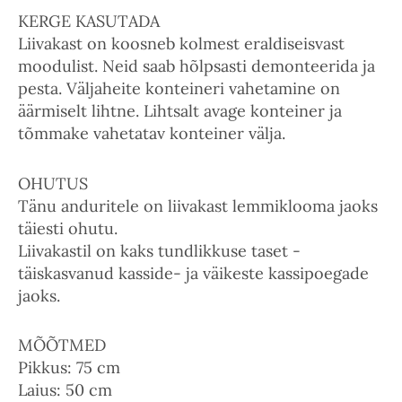
KERGE KASUTADA
Liivakast on koosneb kolmest eraldiseisvast
moodulist. Neid saab hõlpsasti demonteerida ja
pesta. Väljaheite konteineri vahetamine on
äärmiselt lihtne. Lihtsalt avage konteiner ja
tõmmake vahetatav konteiner välja.
OHUTUS
Tänu anduritele on liivakast lemmiklooma jaoks
täiesti ohutu.
Liivakastil on kaks tundlikkuse taset -
täiskasvanud kasside- ja väikeste kassipoegade
jaoks.
MÕÕTMED
Pikkus: 75 cm
Laius: 50 cm