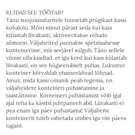
KUIDAS SEE TÖÖTAB?
Tänu soojusanduritele tunnetab prügikast kassi
kohalolu. Mõni minut pärast seda kui kass
külastab liivakasti, aktiveeritakse rehade
süsteem. Väljaheited pannakse spetsiaalsesse
konteinerisse, mis seejärel sulgub. Tänu sellele
võime olla kindlad, et iga kord kui kass külastab
liivakasti, on see hügieeniliselt puhas. Lukustuv
konteiner kõrvaldab ebameeldivad lõhnad.
Ainus, mida kassi omanik peab tegema, on
väljaheidete konteineri puhastamine ja
taastäitmine. Konteineri puhastamist võib igal
ajal teha ka käsitsi juhtpaneeli abil. Liivakasti ei
pea enam iga päev puhastama! Väljaheite
konteinerit tuleb vahetada umbes iga viie päeva
tagant.