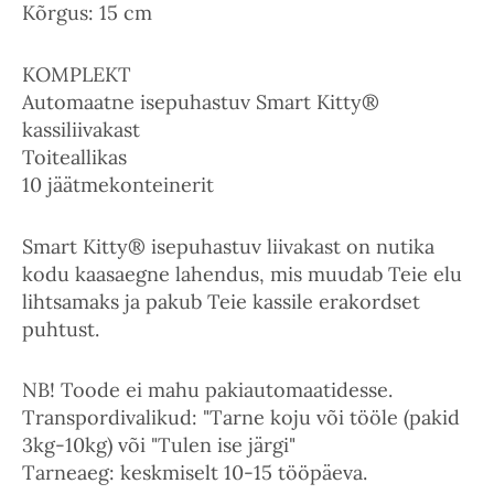
Kõrgus: 15 cm
KOMPLEKT
Automaatne isepuhastuv Smart Kitty®
kassiliivakast
Toiteallikas
10 jäätmekonteinerit
Smart Kitty® isepuhastuv liivakast on nutika
kodu kaasaegne lahendus, mis muudab Teie elu
lihtsamaks ja pakub Teie kassile erakordset
puhtust.
NB! Toode ei mahu pakiautomaatidesse.
Transpordivalikud: "Tarne koju või tööle (pakid
3kg-10kg) või "Tulen ise järgi"
Tarneaeg: keskmiselt 10-15 tööpäeva.