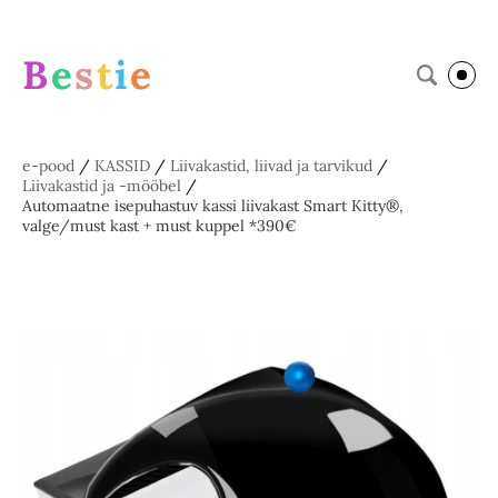
B
e
s
t
i
e
e-pood
/
KASSID
/
Liivakastid, liivad ja tarvikud
/
Liivakastid ja -mööbel
/
Automaatne isepuhastuv kassi liivakast Smart Kitty®,
valge/must kast + must kuppel *390€