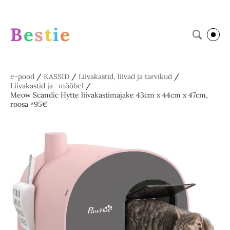
B
e
s
t
i
e
e-pood
/
KASSID
/
Liivakastid, liivad ja tarvikud
/
Liivakastid ja -mööbel
/
Meow Scandic Hytte liivakastimajake 43cm x 44cm x 47cm,
roosa *95€