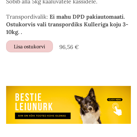
Sobib alla 5kg kaaluvatele kassidele.
Transpordivalik:
Ei mahu DPD pakiautomaati.
Ostukorvis vali transpordiks Kulleriga koju 3-
10kg. .
Lisa ostukorvi
96,56 €