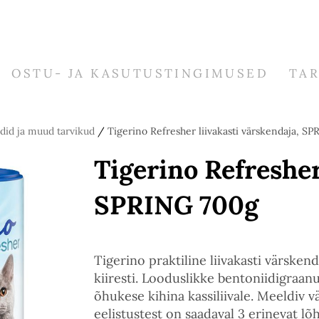
OSTU- JA KASUTUSTINGIMUSED
TA
did ja muud tarvikud
/
Tigerino Refresher liivakasti värskendaja, S
Tigerino Refresher
SPRING 700g
Tigerino praktiline liivakasti värske
kiiresti. Looduslikke bentoniidigraanu
õhukese kihina kassiliivale. Meeldiv v
eelistustest on saadaval 3 erinevat lõ