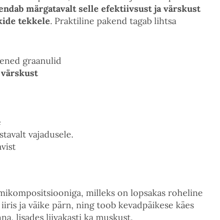
endab märgatavalt selle efektiivsust ja värskust
kide tekkele
. Praktiline pakend tagab lihtsa
eened graanulid
 värskust
e
tavalt vajadusele.
vist
mikompositsiooniga, milleks on lopsakas roheline
iiris ja väike pärn, ning toob kevadpäikese käes
na, lisades liivakasti ka muskust.