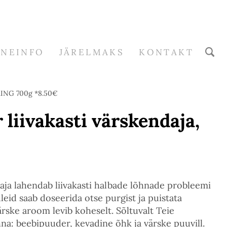
RNEINFO
JÄRELMAKS
KONTAKT
PRING 700g *8.50€
 liivakasti värskendaja,
ndaja lahendab liivakasti halbade lõhnade probleemi
leid saab doseerida otse purgist ja puistata
ärske aroom levib koheselt. Sõltuvalt Teie
hna: beebipuuder, kevadine õhk ja värske puuvill.