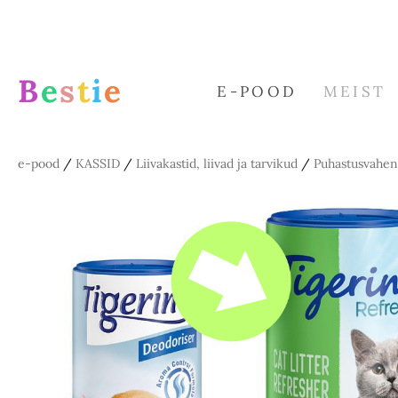
B
e
s
t
i
e
E-POOD
MEIST
e-pood
/
KASSID
/
Liivakastid, liivad ja tarvikud
/
Puhastusvahen