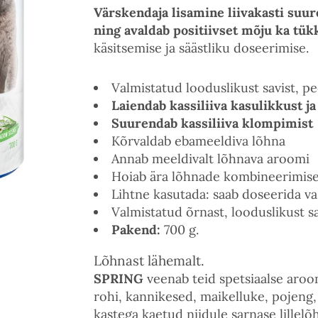
Värskendaja lisamine liivakasti suur
ning avaldab positiivset mõju ka tük
käsitsemise ja säästliku doseerimise.
Valmistatud looduslikust savist, p
Laiendab kassiliiva kasulikkust ja
Suurendab kassiliiva klompimist
Kõrvaldab ebameeldiva lõhna
Annab meeldivalt lõhnava aroomi
Hoiab ära lõhnade kombineerimis
Lihtne kasutada: saab doseerida vas
Valmistatud õrnast, looduslikust sa
Pakend:
700 g.
Lõhnast lähemalt.
SPRING
veenab teid spetsiaalse aroo
rohi, kannikesed, maikelluke, pojeng, 
kastega kaetud niidule sarnase lillelõh