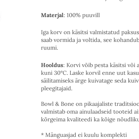
Materjal
: 100% puuvill
Iga korv on käsitsi valmistatud paksu
saab vormida ja voltida, see kohandu
ruumi.
Hooldus
: Korvi võib pesta käsitsi v
kuni 30°C. Laske korvil enne uut kasu
säilitamiseks ärge kuivatage seda kuiv
pleegitajaid.
Bowl & Bone on pikaajaliste traditsi
valmistab oma ainulaadseid tooteid a
kõrgeima kvaliteedi ka kõige nõudlik
* Mänguasjad ei kuulu komplekti