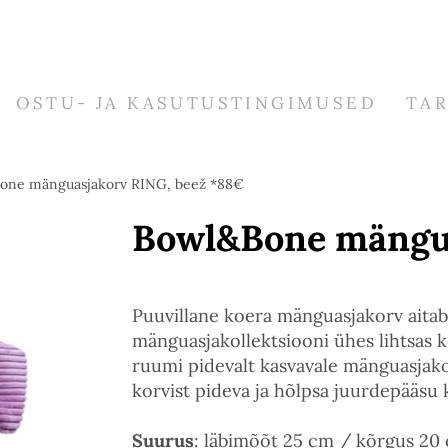
OSTU- JA KASUTUSTINGIMUSED
TA
one mänguasjakorv RING, beež *88€
Bowl&Bone mängua
Puuvillane koera mänguasjakorv aitab
mänguasjakollektsiooni ühes lihtsas ko
ruumi pidevalt kasvavale mänguasjakol
korvist pideva ja hõlpsa juurdepääsu
Suurus
: läbimõõt 25 cm / kõrgus 20