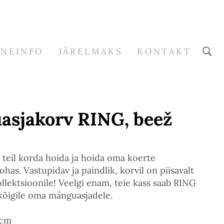
RNEINFO
JÄRELMAKS
KONTAKT
sjakorv RING, beež
 teil korda hoida ja hoida oma koerte
has. Vastupidav ja paindlik, korvil on piisavalt
lektsioonile! Veelgi enam, teie kass saab RING
 kõigile oma mänguasjadele.
 cm