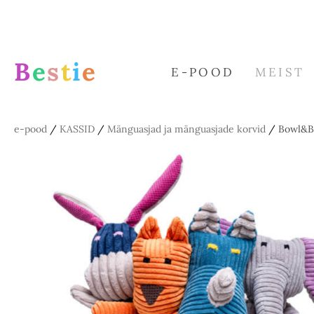
B
e
s
t
i
e
E-POOD
MEIST
e-pood
/
KASSID
/
Mänguasjad ja mänguasjade korvid
/
Bowl&B