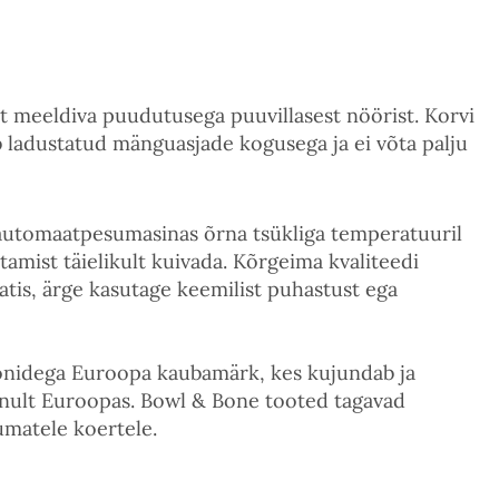
st meeldiva puudutusega puuvillasest nöörist. Korvi
b ladustatud mänguasjade kogusega ja ei võta palju
õi automaatpesumasinas õrna tsükliga temperatuuril
tamist täielikult kuivada. Kõrgeima kvaliteedi
atis, ärge kasutage keemilist puhastust ega
oonidega Euroopa kaubamärk, kes kujundab ja
inult Euroopas. Bowl & Bone tooted tagavad
umatele koertele.