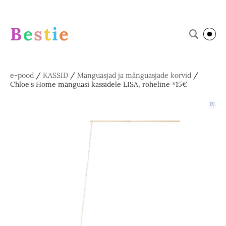
B
e
s
t
i
e
e-pood
/
KASSID
/
Mänguasjad ja mänguasjade korvid
/
Chloe's Home mänguasi kassidele LISA, roheline *15€