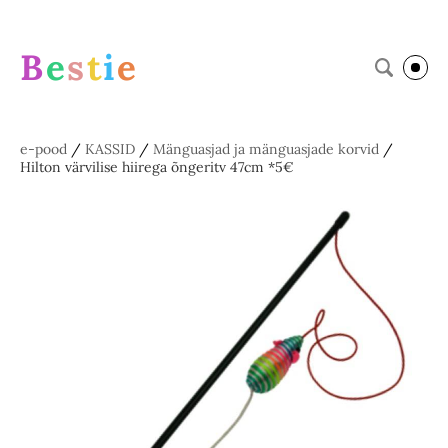
B
e
s
t
i
e
e-pood
/
KASSID
/
Mänguasjad ja mänguasjade korvid
/
Hilton värvilise hiirega õngeritv 47cm *5€