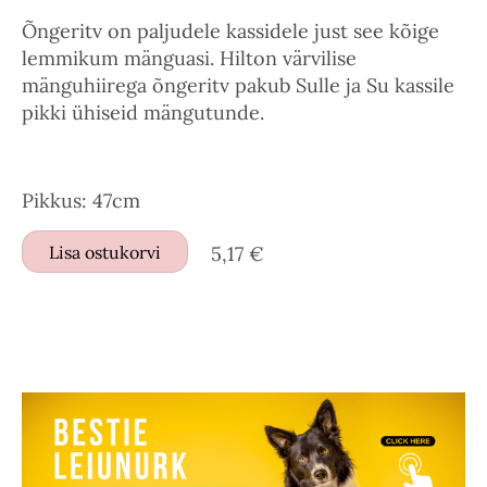
Õngeritv on paljudele kassidele just see kõige
lemmikum mänguasi. Hilton värvilise
mänguhiirega õngeritv pakub Sulle ja Su kassile
pikki ühiseid mängutunde.
Pikkus: 47cm
Lisa ostukorvi
5,17 €