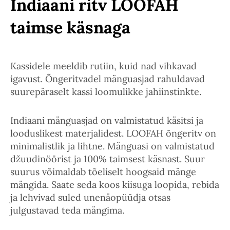
Indiaani ritv LOOFAH
taimse käsnaga
Kassidele meeldib rutiin, kuid nad vihkavad
igavust. Õngeritvadel mänguasjad rahuldavad
suurepäraselt kassi loomulikke jahiinstinkte.
Indiaani mänguasjad on valmistatud käsitsi ja
looduslikest materjalidest. LOOFAH õngeritv on
minimalistlik ja lihtne. Mänguasi on valmistatud
džuudinöörist ja 100% taimsest käsnast. Suur
suurus võimaldab tõeliselt hoogsaid mänge
mängida. Saate seda koos kiisuga loopida, rebida
ja lehvivad suled unenäopüüdja otsas
julgustavad teda mängima.