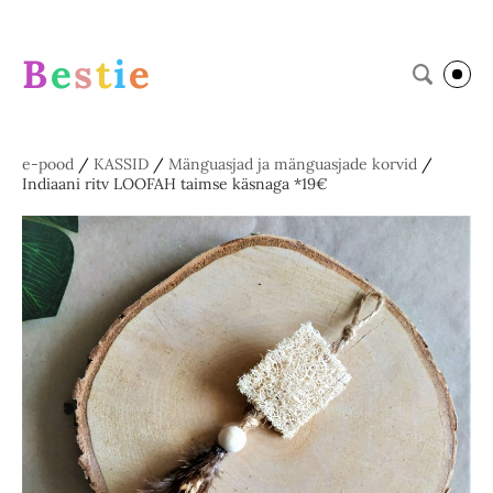
B
e
s
t
i
e
e-pood
/
KASSID
/
Mänguasjad ja mänguasjade korvid
/
Indiaani ritv LOOFAH taimse käsnaga *19€