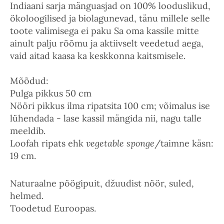
Indiaani sarja mänguasjad on 100% looduslikud,
ökoloogilised ja biolagunevad, tänu millele selle
toote valimisega ei paku Sa oma kassile mitte
ainult palju rõõmu ja aktiivselt veedetud aega,
vaid aitad kaasa ka keskkonna kaitsmisele.
Mõõdud:
Pulga pikkus 50 cm
Nööri pikkus ilma ripatsita 100 cm; võimalus ise
lühendada - lase kassil mängida nii, nagu talle
meeldib.
Loofah ripats ehk
vegetable sponge
/taimne käsn:
19 cm.
Naturaalne pöögipuit, džuudist nöör, suled,
helmed.
Toodetud Euroopas.