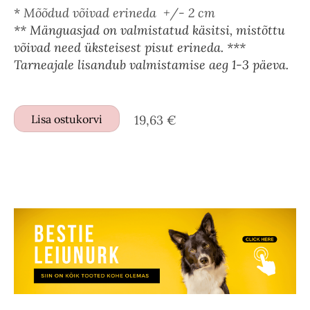
*
Mõõdud võivad erineda +/- 2 cm
** Mänguasjad on valmistatud käsitsi, mistõttu
võivad need üksteisest pisut erineda. ***
Tarneajale lisandub valmistamise aeg 1-3 päeva.
Lisa ostukorvi
19,63 €