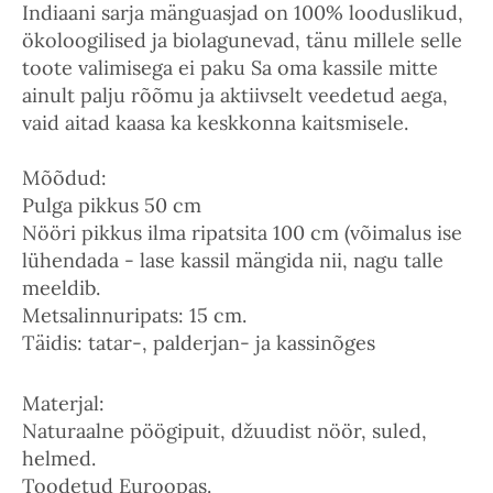
Indiaani sarja mänguasjad on 100% looduslikud,
ökoloogilised ja biolagunevad, tänu millele selle
toote valimisega ei paku Sa oma kassile mitte
ainult palju rõõmu ja aktiivselt veedetud aega,
vaid aitad kaasa ka keskkonna kaitsmisele.
Mõõdud:
Pulga pikkus 50 cm
Nööri pikkus ilma ripatsita 100 cm (võimalus ise
lühendada - lase kassil mängida nii, nagu talle
meeldib.
Metsalinnuripats: 15 cm.
Täidis: tatar-, palderjan- ja kassinõges
Materjal:
Naturaalne pöögipuit, džuudist nöör, suled,
helmed.
Toodetud Euroopas.