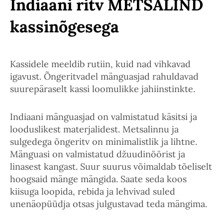
Indiaani ritv METSALIND
kassinõgesega
Kassidele meeldib rutiin, kuid nad vihkavad
igavust. Õngeritvadel mänguasjad rahuldavad
suurepäraselt kassi loomulikke jahiinstinkte.
Indiaani mänguasjad on valmistatud käsitsi ja
looduslikest materjalidest. Metsalinnu ja
sulgedega õngeritv on minimalistlik ja lihtne.
Mänguasi on valmistatud džuudinöörist ja
linasest kangast. Suur suurus võimaldab tõeliselt
hoogsaid mänge mängida. Saate seda koos
kiisuga loopida, rebida ja lehvivad suled
unenäopüüdja otsas julgustavad teda mängima.