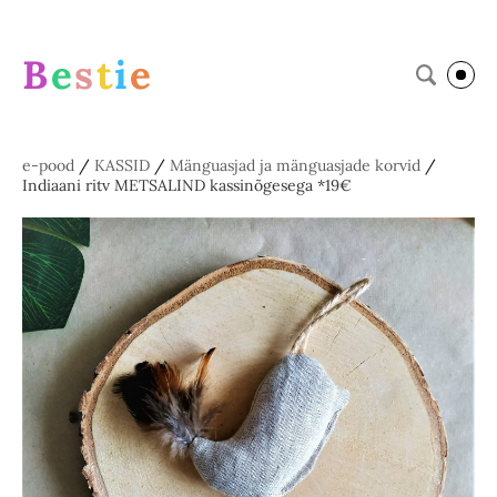
B
e
s
t
i
e
e-pood
/
KASSID
/
Mänguasjad ja mänguasjade korvid
/
Indiaani ritv METSALIND kassinõgesega *19€