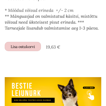
*
Mõõdud võivad erineda +/- 2 cm
** Mänguasjad on valmistatud käsitsi, mistõttu
võivad need üksteisest pisut erineda. ***
Tarneajale lisandub valmistamise aeg 1-3 päeva.
Lisa ostukorvi
19,63 €