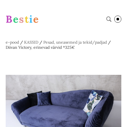
B
e
s
t
i
e
e-pood
/
KASSID
/
Pesad, uneasemed ja tekid/padjad
/
Diivan Victory, erinevad värvid *325€