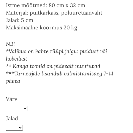
Istme mõõtmed: 80 cm x 32 cm
Materjal: puitkarkass, polüuretaanvaht
Jalad: 5 cm
Maksimaalne koormus 20 kg
NB!
*Valikus on kahte tüüpi jalgu: puidust või
hõbedast
** Kanga toonid on pidevalt muutuvad
***Tarneajale lisandub valmistamisaeg 7-14
päeva
Värv
Jalad