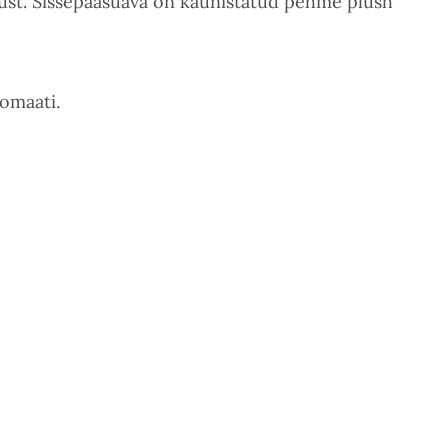
egust. Sissepääsuava on kaunistatud pehme plush
omaati.