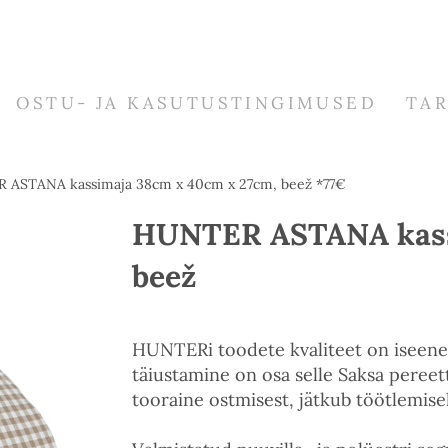
OSTU- JA KASUTUSTINGIMUSED
TA
ASTANA kassimaja 38cm x 40cm x 27cm, beež *77€
HUNTER ASTANA kass
beež
HUNTERi toodete kvaliteet on iseenese
täiustamine on osa selle Saksa pereet
tooraine ostmisest, jätkub töötlemise