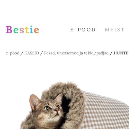
B
e
s
t
i
e
E-POOD
MEIST
e-pood
/
KASSID
/
Pesad, uneasemed ja tekid/padjad
/
HUNTER 