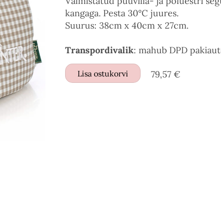
Valmistatud puuvilla- ja polüestri s
kangaga. Pesta 30°C juures.
Suurus: 38cm x 40cm x 27cm.
Transpordivalik
: mahub DPD pakiaut
Lisa ostukorvi
79,57 €