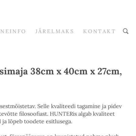
RNEINFO
JÄRELMAKS
KONTAKT
imaja 38cm x 40cm x 27cm,
stmõistetav. Selle kvaliteedi tagamine ja pidev
tevõtte filosoofiast. HUNTERis algab kvaliteet
l ja lõpeb toodete esitlusega.