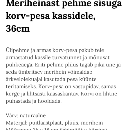
Meriheinast pehme sisuga
korv-pesa kassidele,
36cm
Ülipehme ja armas korv-pesa pakub teie
armastatud kassile turvatunnet ja mõnusat
puhkeaega. Eriti pehme plüüs tagab pika une ja
seda ümbritsev merihein võimaldab
ärkvelolekuajal kasutada pesa küünte
teritamiseks. Korv-pesa on vastupidav, samas
kerge ja lihtsasti kaasaskantav. Korvi on lihtne
puhastada ja hooldada.
Värv: naturaalne
Materjal: puitlaastplaat, plüüs, merihein
Mõõtmed: 36 x 18 cm (läbimõõt x kõrgus)