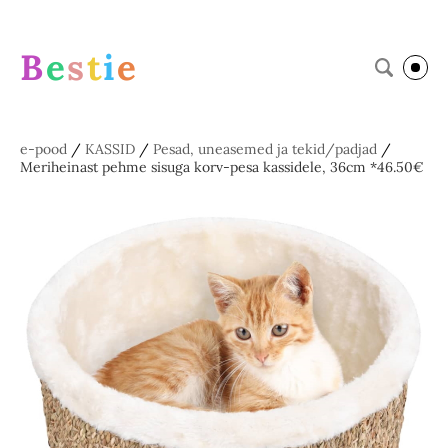
B
e
s
t
i
e
e-pood
/
KASSID
/
Pesad, uneasemed ja tekid/padjad
/
Meriheinast pehme sisuga korv-pesa kassidele, 36cm *46.50€