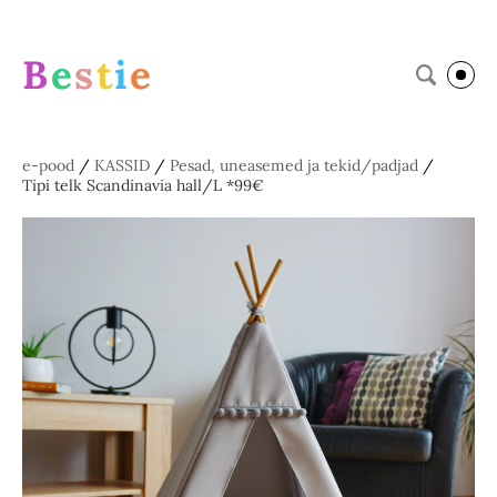
B
e
s
t
i
e
e-pood
/
KASSID
/
Pesad, uneasemed ja tekid/padjad
/
Tipi telk Scandinavia hall/L *99€