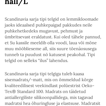
hall/L
Scandinavia sarja tipi telgid on lemmikloomade
jaoks ideaalsed puhkepaigad pakkudes neile
puhkehetkedeks mugavust, pehmust ja
ümbritsevast eraldatust. Kui oled tähele pannud,
et Su kassile meeldib olla voodi, laua või mõne
muu mööblieseme all, siis suure tõenäosusega
tunneb ta puudust nö katusest peakohal. Tipi
telgid on selleks “ilus” lahendus.
Scandinavia sarja tipi telgiga tuleb kaasa
sisemadrats/-matt, mis on õmmeldud kõrge
kvaliteedilisest veekindlast polüestrist Oeko-
Tex® Standard 100. Madrats on täidetud
antiallergiliste silikoonpallidega, mis tagavad
madratsi hea õhuringluse ja elastsuse. Madratsit