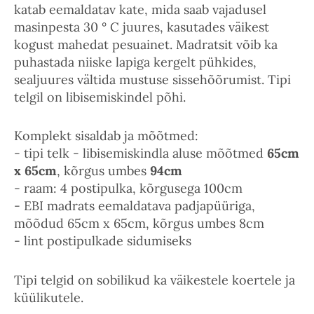
katab eemaldatav kate, mida saab vajadusel
masinpesta 30 ° C juures, kasutades väikest
kogust mahedat pesuainet. Madratsit võib ka
puhastada niiske lapiga kergelt pühkides,
sealjuures vältida mustuse sissehõõrumist. Tipi
telgil on libisemiskindel põhi.
Komplekt sisaldab ja mõõtmed:
- tipi telk - libisemiskindla aluse mõõtmed
65cm
x 65cm
, kõrgus umbes
94cm
- raam: 4 postipulka, kõrgusega 100cm
- EBI madrats eemaldatava padjapüüriga,
mõõdud 65cm x 65cm, kõrgus umbes 8cm
- lint postipulkade sidumiseks
Tipi telgid on sobilikud ka väikestele koertele ja
küülikutele.