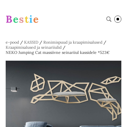
B
e
s
t
i
e
e-pood
/
KASSID
/
Ronimispuud ja kraapimisalused
/
Kraapimisalused ja seinariiulid
/
NEKO Jumping Cat massiivne seinariiul kassidele *523€