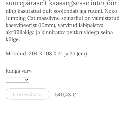
suurepäraselt kaasaegsesse interjööri
ning kasutatud puit soojendab iga ruumi. Neko
Jumping Cat massiivne seinariiul on valmistatud
kasevineerist (15mm), värvitud läbipaistva
akrüüllakiga ja kinnitatav peitkruvidega seina
külge.
Mõõdud: 204 X 108 X 41 ja 35 (cm)
Kanga värv
Lisa ostukorvi
540,43 €