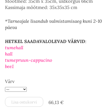
Mõõtmed: 35cm x 35cm, üldkõrgus 66cm
Kassimaja mõõtmed: 35x35x35 cm
*Tarneajale lisandub valmistamisaeg kuni 2-10
päeva
HETKEL SAADAVALOLEVAD VÄRVID
:
tumehall
hall
tumepruun-cappucino
beež
Värv
Lisa ostukorvi
66,13 €