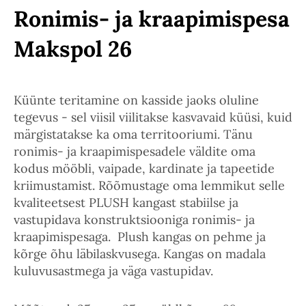
Ronimis- ja kraapimispesa
Makspol 26
Küünte teritamine on kasside jaoks oluline
tegevus - sel viisil viilitakse kasvavaid küüsi, kuid
märgistatakse ka oma territooriumi. Tänu
ronimis- ja kraapimispesadele väldite oma
kodus mööbli, vaipade, kardinate ja tapeetide
kriimustamist. Rõõmustage oma lemmikut selle
kvaliteetsest PLUSH kangast stabiilse ja
vastupidava konstruktsiooniga ronimis- ja
kraapimispesaga. Plush kangas on pehme ja
kõrge õhu läbilaskvusega. Kangas on madala
kuluvusastmega ja väga vastupidav.