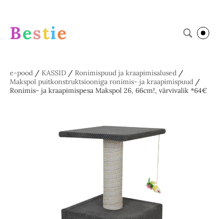
B
e
s
t
i
e
e-pood
/
KASSID
/
Ronimispuud ja kraapimisalused
/
Makspol puitkonstruktsiooniga ronimis- ja kraapimispuud
/
Ronimis- ja kraapimispesa Makspol 26, 66cm!, värvivalik *64€