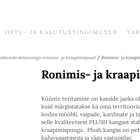
OSTU- JA KASUTUSTINGIMUSED
TA
itkonstruktsiooniga ronimis- ja kraapimispuud
/
Ronimis- ja kraapi
Ronimis- ja kraap
Küünte teritamine on kasside jaoks olul
kuid märgistatakse ka oma territoori
kodus mööbli, vaipade, kardinate ja
selle kvaliteetsest PLUSH kangast stab
kraapimispuuga. Plush kangas on peh
kuluvusastmega ja väga vastupidav.