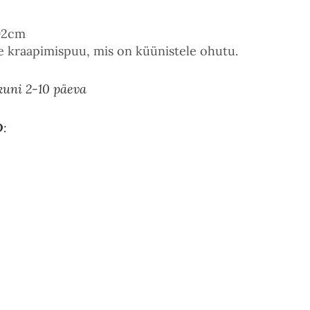
92cm
lne kraapimispuu, mis on küünistele ohutu.
kuni 2-10 päeva
D
: