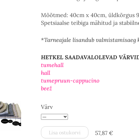
Mõõtmed: 40cm x 40cm, üldkõrgus 
Spetsiaalse teibiga mähitud ja stabii
*Tarneajale lisandub valmistamisaeg 
HETKEL SAADAVALOLEVAD VÄRVI
tumehall
hall
tumepruun-cappucino
beež
Värv
Lisa ostukorvi
57,87 €