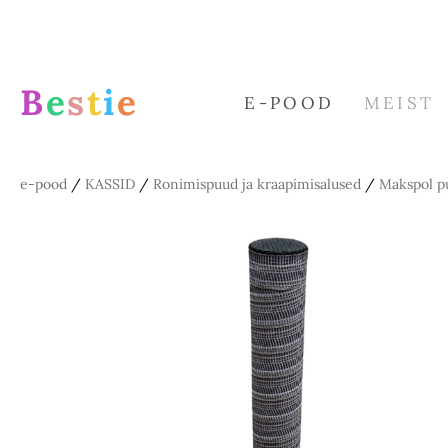
B
e
s
t
i
e
E-POOD
MEIST
e-pood
/
KASSID
/
Ronimispuud ja kraapimisalused
/
Makspol pu