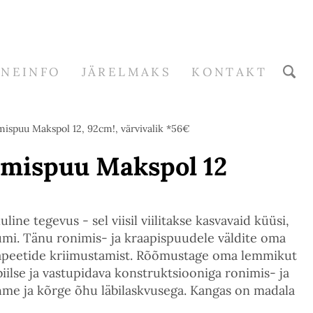
RNEINFO
JÄRELMAKS
KONTAKT
mispuu Makspol 12, 92cm!, värvivalik *56€
imispuu Makspol 12
ine tegevus - sel viisil viilitakse kasvavaid küüsi,
umi. Tänu ronimis- ja kraapispuudele väldite oma
 tapeetide kriimustamist. Rõõmustage oma lemmikut
iilse ja vastupidava konstruktsiooniga ronimis- ja
me ja kõrge õhu läbilaskvusega. Kangas on madala