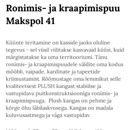
Ronimis- ja kraapimispuu
Makspol 41
Küünte teritamine on kasside jaoks oluline
tegevus - sel viisil viilitakse kasvavaid küüsi, kuid
märgistatakse ka oma territooriumi. Tänu
ronimis- ja kraapimispuudele väldite oma kodus
mööbli, vaipade, kardinate ja tapeetide
kriimustamist. Rõõmustage oma lemmikut selle
kvaliteetsest PLUSH kangast stabiilse ja
vastupidava puitkonstruktsiooniga ronimis- ja
kraapimispuuga. Plush kangas on pehme ja
kõrge õhu läbilaskvusega. Kangas on madala
kuluvusastmega ja väga vastupidav.