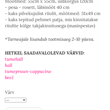
Mõõtmed: 55cm x 55cm, üldkõrgus 120cm
- pesa - rosett, läbimõõt 40 cm
- kaks pilvekujulist riiulit, mõõtmed: 31x49 cm
- kaks tepitud pehmet patja, mis kinnitatakse
riiulite külge takjakinnitusega (masinpestav)
*Tarneajale lisandub tootmisaeg 2-10 päeva.
HETKEL SAADAVALOLEVAD VÄRVID
:
tumehall
hall
tumepruun-cappucino
beež
Värv