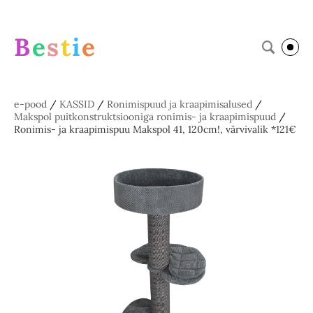
B
e
s
t
i
e
e-pood
/
KASSID
/
Ronimispuud ja kraapimisalused
/
Makspol puitkonstruktsiooniga ronimis- ja kraapimispuud
/
Ronimis- ja kraapimispuu Makspol 41, 120cm!, värvivalik *121€