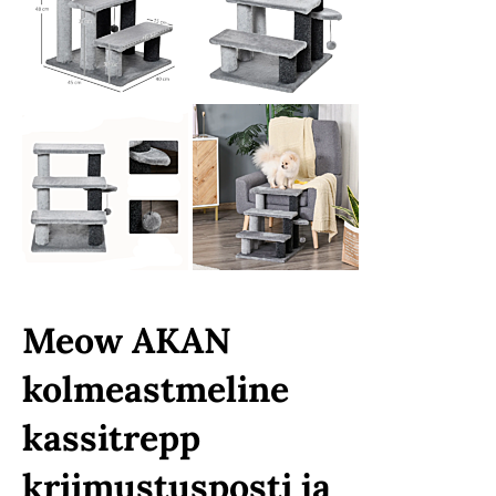
Meow AKAN
kolmeastmeline
kassitrepp
kriimustusposti ja