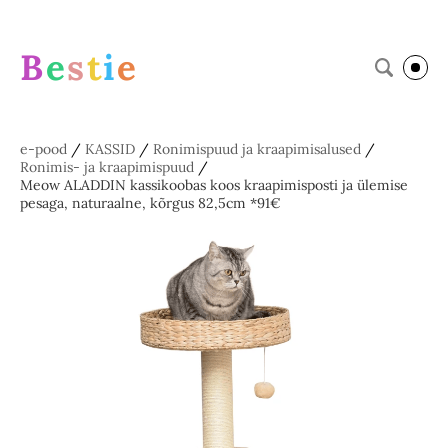
B
e
s
t
i
e
e-pood
/
KASSID
/
Ronimispuud ja kraapimisalused
/
Ronimis- ja kraapimispuud
/
Meow ALADDIN kassikoobas koos kraapimisposti ja ülemise
pesaga, naturaalne, kõrgus 82,5cm *91€