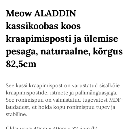
Meow ALADDIN
kassikoobas koos
kraapimisposti ja ülemise
pesaga, naturaalne, kõrgus
82,5cm
See kassi kraapimispost on varustatud sisalköie
kraapimispostide, istmete ja pallimänguasjaga.
See ronimispuu on valmistatud tugevatest MDF-
laudadest, et hoida kogu ronimispuu tugev ja
stabiilne.
Üldsuurus: 40cm x 40cm x 82,5cm (h).