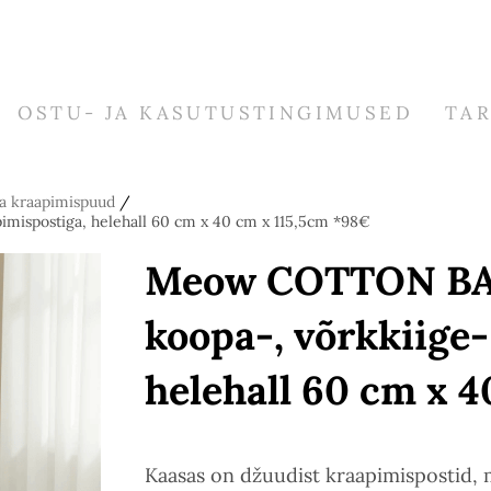
OSTU- JA KASUTUSTINGIMUSED
TA
ja kraapimispuud
/
mispostiga, helehall 60 cm x 40 cm x 115,5cm *98€
Meow COTTON BAL
koopa-, võrkkiige-
helehall 60 cm x 4
Kaasas on džuudist kraapimispostid, 