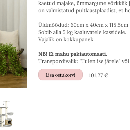
kaetud majake, ümmargune võrkkiik ja
on valmistatud puitlaastplaadist, et ho
Üldmõõdud: 60cm x 40cm x 115,5cm (
Sobib alla 5 kg kaaluvatele kassidele.
Vajalik on kokkupanek.
NB! Ei mahu pakiautomaati.
Transpordivalik: "Tulen ise järele" võ
Lisa ostukorvi
101,27 €