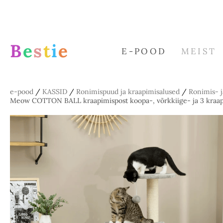
B
e
s
t
i
e
E-POOD
MEIST
e-pood
/
KASSID
/
Ronimispuud ja kraapimisalused
/
Ronimis- 
Meow COTTON BALL kraapimispost koopa-, võrkkiige- ja 3 kraapi