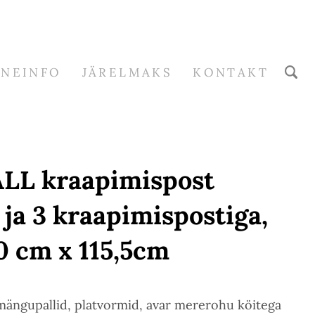
RNEINFO
JÄRELMAKS
KONTAKT
L kraapimispost
 ja 3 kraapimispostiga,
0 cm x 115,5cm
mängupallid, platvormid, avar mererohu köitega