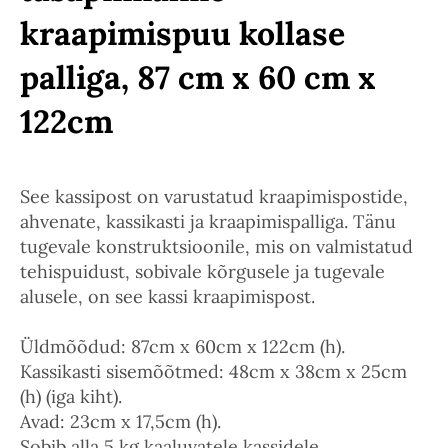
kraapimispuu kollase
palliga, 87 cm x 60 cm x
122cm
See kassipost on varustatud kraapimispostide,
ahvenate, kassikasti ja kraapimispalliga. Tänu
tugevale konstruktsioonile, mis on valmistatud
tehispuidust, sobivale kõrgusele ja tugevale
alusele, on see kassi kraapimispost.
Üldmõõdud: 87cm x 60cm x 122cm (h).
Kassikasti sisemõõtmed: 48cm x 38cm x 25cm
(h) (iga kiht).
Avad: 23cm x 17,5cm (h).
Sobib alla 5 kg kaaluvatele kassidele.