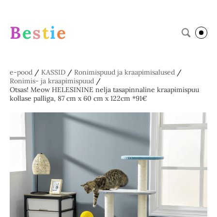
B
e
s
t
i
e
e-pood
/
KASSID
/
Ronimispuud ja kraapimisalused
/
Ronimis- ja kraapimispuud
/
Otsas! Meow HELESININE nelja tasapinnaline kraapimispuu
kollase palliga, 87 cm x 60 cm x 122cm *91€