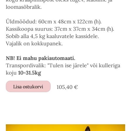
loomasõbralik.
Üldmõõdud: 60cm x 48cm x 122cm (h).
Kassikoopa suurus: 37cm x 37cm x 34cm (h).
Sobib alla 4,5 kg kaaluvatele kassidele.
Vajalik on kokkupanek.
NB! Ei mahu pakiautomaati.
Transpordivalik: "Tulen ise järele" või kulleriga
koju
10-31.5kg
Lisa ostukorvi
105,40 €