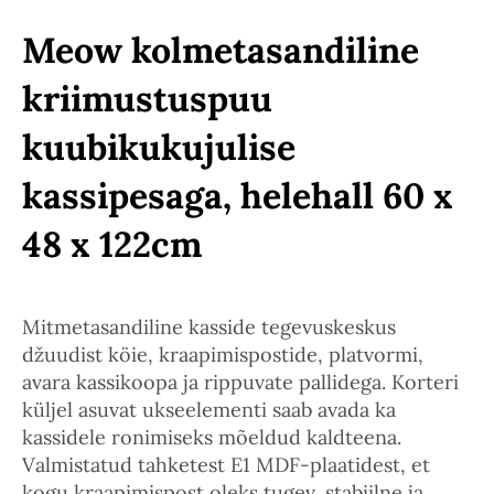
Meow kolmetasandiline
kriimustuspuu
kuubikukujulise
kassipesaga, helehall 60 x
48 x 122cm
Mitmetasandiline kasside tegevuskeskus
džuudist köie, kraapimispostide, platvormi,
avara kassikoopa ja rippuvate pallidega. Korteri
küljel asuvat ukseelementi saab avada ka
kassidele ronimiseks mõeldud kaldteena.
Valmistatud tahketest E1 MDF-plaatidest, et
kogu kraapimispost oleks tugev, stabiilne ja