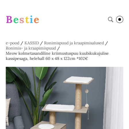
B
e
s
t
i
e
e-pood
/
KASSID
/
Ronimispuud ja kraapimisalused
/
Ronimis- ja kraapimispuud
/
Meow kolmetasandiline kriimustuspuu kuubikukujulise
kassipesaga, helehall 60 x 48 x 122cm *102€