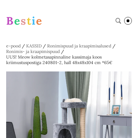
B
e
s
t
i
e
e-pood
/
KASSID
/
Ronimispuud ja kraapimisalused
/
Ronimis- ja kraapimispuud
/
UUS! Meow kolmetasapinnaline kassimaja koos
kriimustuspostiga 240801-2, hall 48x48x104 cm *65€