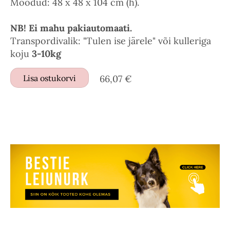
Mõõdud: 48 x 48 x 104 cm (h).
NB! Ei mahu pakiautomaati.
Transpordivalik: "Tulen ise järele" või kulleriga
koju
3-10kg
Lisa ostukorvi
66,07 €