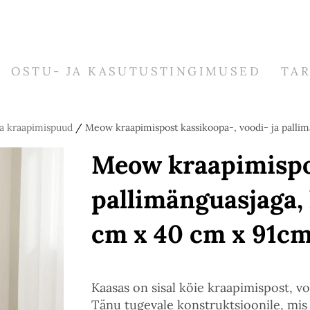
OSTU- JA KASUTUSTINGIMUSED
TA
ja kraapimispuud
/
Meow kraapimispost kassikoopa-, voodi- ja pallim
Meow kraapimispos
pallimänguasjaga, 
cm x 40 cm x 91c
Kaasas on sisal köie kraapimispost, v
Tänu tugevale konstruktsioonile, mis 