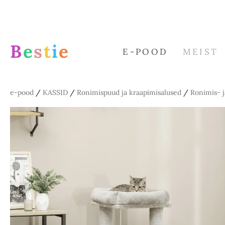
B
e
s
t
i
e
E-POOD
MEIST
e-pood
/
KASSID
/
Ronimispuud ja kraapimisalused
/
Ronimis- 