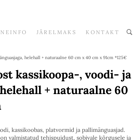
RNEINFO
JÄRELMAKS
KONTAKT
änguasjaga, helehall + naturaalne 60 cm x 40 cm x 91cm *125€
t kassikoopa-, voodi- ja
helehall + naturaalne 60
m
oodi, kassikoobas, platvormid ja pallimänguasjad.
on valmistatud tehispuidust, sobivale kõrgusele ja