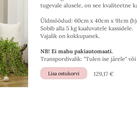
tugevale alusele, on see kvaliteetne ka
Üldmõõdud: 60cm x 40cm x 91cm (h)
Sobib alla 5 kg kaaluvatele kassidele.
Vajalik on kokkupanek.
NB! Ei mahu pakiautomaati.
Transpordivalik: "Tulen ise järele" võ
Lisa ostukorvi
129,17 €