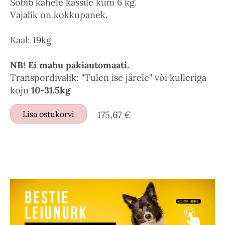
Sobib kahele kassile kuni 6 kg.
Vajalik on kokkupanek.
Kaal: 19kg
NB! Ei mahu pakiautomaati.
Transpordivalik: "Tulen ise järele" või kulleriga
koju
10-31.5kg
Lisa ostukorvi
175,67 €