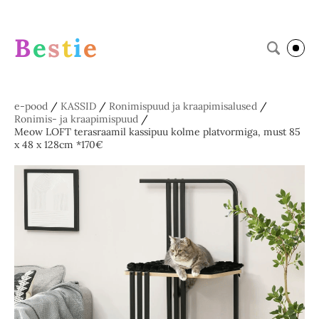
B
e
s
t
i
e
e-pood
/
KASSID
/
Ronimispuud ja kraapimisalused
/
Ronimis- ja kraapimispuud
/
Meow LOFT terasraamil kassipuu kolme platvormiga, must 85
x 48 x 128cm *170€