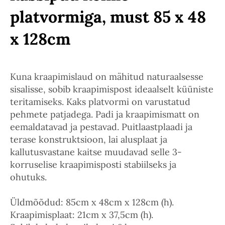
platvormiga, must 85 x 48
x 128cm
Kuna kraapimislaud on mähitud naturaalsesse
sisalisse, sobib kraapimispost ideaalselt küüniste
teritamiseks. Kaks platvormi on varustatud
pehmete patjadega. Padi ja kraapimismatt on
eemaldatavad ja pestavad. Puitlaastplaadi ja
terase konstruktsioon, lai alusplaat ja
kallutusvastane kaitse muudavad selle 3-
korruselise kraapimisposti stabiilseks ja
ohutuks.
Üldmõõdud: 85cm x 48cm x 128cm (h).
Kraapimisplaat: 21cm x 37,5cm (h).