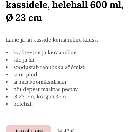
kassidele, helehall 600 ml,
Ø 23 cm
Lame ja lai kasside keraamiline kauss.
kvaliteetne ja keraamiline
sile ja lai
soodustab rahulikku söömist
suur pind
armas koomiksidisain
nõudepesumasinas pestav
Ø 23 cm, kõrgus 3cm
helehall
Lisa ostukorvi
14,47 €