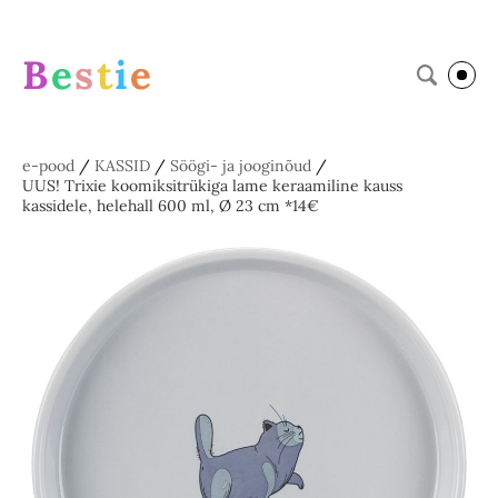
B
e
s
t
i
e
e-pood
/
KASSID
/
Söögi- ja jooginõud
/
UUS! Trixie koomiksitrükiga lame keraamiline kauss
kassidele, helehall 600 ml, Ø 23 cm *14€