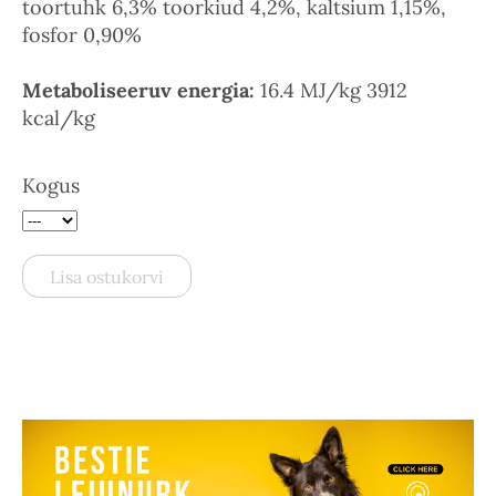
toortuhk 6,3% toorkiud 4,2%, kaltsium 1,15%,
fosfor 0,90%
Metaboliseeruv energia:
16.4 MJ/kg 3912
kcal/kg
Kogus
Lisa ostukorvi