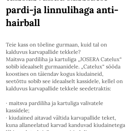
pardi-ja linnulihaga anti-
hairball
Teie kass on tõeline gurmaan, kuid tal on
kalduvus karvapallide tekkele?
Maitsva pardiliha ja kartuliga „JOSERA Catelux“
sobib ideaalselt gurmaanidele. „Catelux“ sööda
koostises on täiendav kogus kiudaineid,
seetõttu sobib see ideaalselt kassidele, kellel on
kalduvus karvapallide tekkele seedetraktis:
· maitsva pardiliha ja kartuliga valivatele
kassidele;
· kiudained aitavad vältida karvapallide teket,
kuna allaneelatud karvad kanduvad kiudainetega