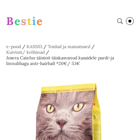
B
e
s
t
i
e
e-pood
/
KASSID
/
Toidud ja maiustused
/
Kuivtoit/ krõbinad
/
Josera Catelux täistoit täiskasvanud kassidele pardi-ja
linnulihaga anti-hairball *20€/ 53€