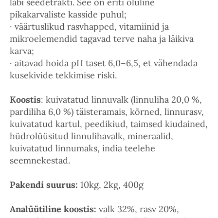
läbi seedetrakti. See on eriti oluline
pikakarvaliste kasside puhul;
· väärtuslikud rasvhapped, vitamiinid ja
mikroelemendid tagavad terve naha ja läikiva
karva;
· aitavad hoida pH taset 6,0–6,5, et vähendada
kusekivide tekkimise riski.
Koostis
: kuivatatud linnuvalk (linnuliha 20,0 %,
pardiliha 6,0 %) täisteramais, kõrned, linnurasv,
kuivatatud kartul, peedikiud, taimsed kiudained,
hüdrolüüsitud linnulihavalk, mineraalid,
kuivatatud linnumaks, india teelehe
seemnekestad.
Pakendi suurus:
10kg, 2kg, 400g
Analüütiline koostis:
valk 32%, rasv 20%,