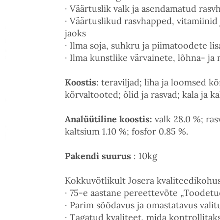
· Väärtuslik valk ja asendamatud ras
· Väärtuslikud rasvhapped, vitamiinid
jaoks
· Ilma soja, suhkru ja piimatoodete li
· Ilma kunstlike värvainete, lõhna- ja 
Koostis
: teraviljad; liha ja loomsed 
kõrvaltooted; õlid ja rasvad; kala ja 
Analüütiline koostis:
valk 28.0 %; ras
kaltsium 1.10 %; fosfor 0.85 %.
Pakendi suurus
: 10kg
Kokkuvõtlikult Josera kvaliteedikohus
· 75-e aastane pereettevõte „Toodetu
· Parim söödavus ja omastatavus valit
· Tagatud kvaliteet, mida kontrollitak