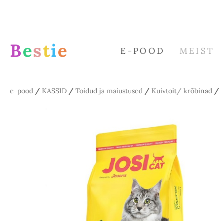
B
e
s
t
i
e
E-POOD
MEIST
e-pood
/
KASSID
/
Toidud ja maiustused
/
Kuivtoit/ krõbinad
/