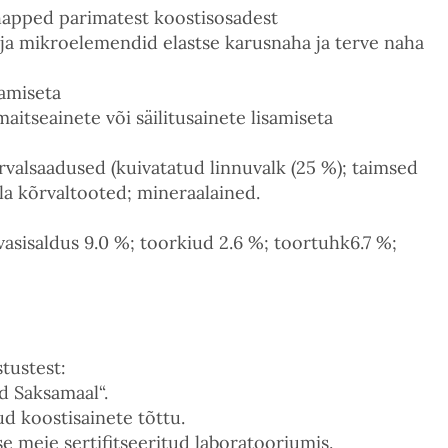
vhapped parimatest koostisosadest
 ja mikroelemendid elastse karusnaha ja terve naha
samiseta
maitseainete või säilitusainete lisamiseta
kõrvalsaadused (kuivatatud linnuvalk (25 %); taimsed
kala kõrvaltooted; mineraalained.
vasisaldus 9.0 %; toorkiud 2.6 %; toortuhk6.7 %;
tustest:
d Saksamaal“.
ud koostisainete tõttu.
se meie sertifitseeritud laboratooriumis.