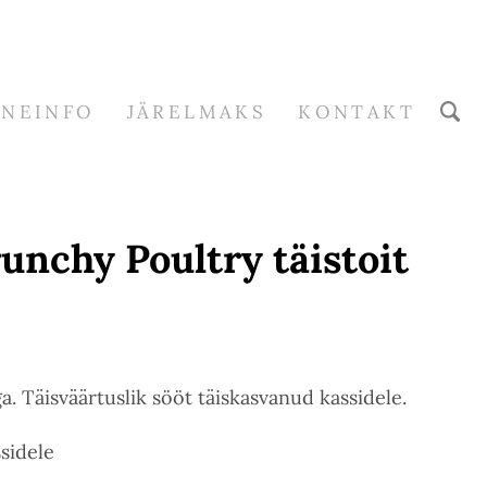
RNEINFO
JÄRELMAKS
KONTAKT
unchy Poultry täistoit
. Täisväärtuslik sööt täiskasvanud kassidele.
ssidele