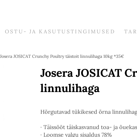
OSTU- JA KASUTUSTINGIMUSED
TA
Josera JOSICAT Crunchy Poultry täistoit linnulihaga 10kg *35€
Josera JOSICAT Cr
linnulihaga
Hõrgutavad tükikesed õrna linnulihaga
· Täissööt täiskasvanud toa- ja õueka
· Loomse valgu sisaldus 78%