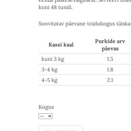
kuni 48 tundi.
Soovitatav päevane toidukogus täiska
Purkide arv
Kassi kaal
päevas
kuni 3 kg
1.5
3-4 kg
1.8
4-5 kg
2.1
Kogus
Lisa ostukorvi