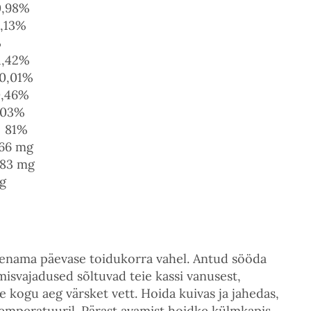
8%
3%
%
2%
1%
6%
3%
1%
mg
mg
g
 enama päevase toidukorra vahel. Antud sööda
misvajadused sõltuvad teie kassi vanusest,
le kogu aeg värsket vett. Hoida kuivas ja jahedas,
temperatuuril. Pärast avamist hoidke külmkapis