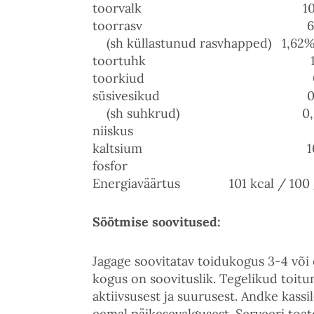
toorvalk 10,9
toorrasv 6,1
(sh küllastunud rasvhapped) 1,62
toortuhk 1,4
toorkiud 0,0
süsivesikud 0,4
(sh suhkrud) 0,0
niiskus 8
kaltsium 166 
fosfor 83 
Energiaväärtus 101 kcal / 100 
Söötmise soovitused:
Jagage soovitatav toidukogus 3-4 või
kogus on soovituslik. Tegelikud toitu
aktiivsusest ja suurusest. Andke kassi
eemal päikesevalgusest. Serveeri toa