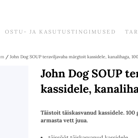
OSTU- JA KASUTUSTINGIMUSED
TA
jm
/
John Dog SOUP teraviljavaba märgtoit kassidele, kanalihaga, 100
John Dog SOUP ter
kassidele, kanalih
Täistoit täiskasvanud kassidele.
100 
armasta vett juua.
täissööt täiskasvanud kassidele