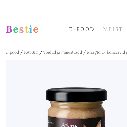
B
e
s
t
i
e
E-POOD
MEIST
e-pood
/
KASSID
/
Toidud ja maiustused
/
Märgtoit/ konservid 