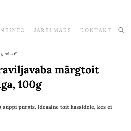
RNEINFO
JÄRELMAKS
KONTAKT
g *al. 4€
aviljavaba märgtoit
aga, 100g
g suppi purgis. Ideaalne toit kassidele, kes ei