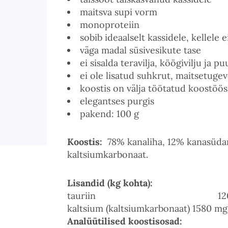
maitsva supi vorm
monoproteiin
sobib ideaalselt kassidele, kellele 
väga madal süsivesikute tase
ei sisalda teravilja, köögivilju ja pu
ei ole lisatud suhkrut, maitsetugevd
koostis on välja töötatud koostöös
elegantses purgis
pakend: 100 g
Koostis:
78% kanaliha, 12% kanasüdam
kaltsiumkarbonaat.
Lisandid (kg kohta):
tauriin 1200
kaltsium (kaltsiumkarbonaat) 1580 mg
Analüütilised koostisosad: