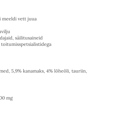
ei meeldi vett juua
uvilju
ajaid, säilitusaineid
 toitumisspetsialistidega
ed, 5,9% kanamaks, 4% lõheõli, tauriin,
 mg