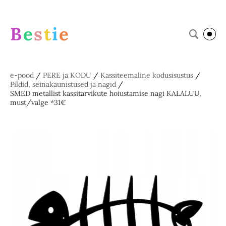
B
e
s
t
i
e
e-pood
/
PERE ja KODU
/
Kassiteemaline kodusisustus
/
Pildid, seinakaunistused ja nagid
/
SMED metallist kassitarvikute hoiustamise nagi KALALUU,
must/valge *31€