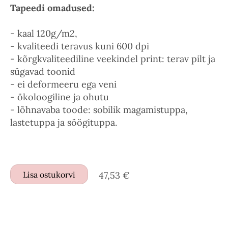
Tapeedi omadused:
- kaal 120g/m2,
- kvaliteedi teravus kuni 600 dpi
- kõrgkvaliteediline veekindel print: terav pilt ja
sügavad toonid
- ei deformeeru ega veni
- ökoloogiline ja ohutu
- lõhnavaba toode: sobilik magamistuppa,
lastetuppa ja söögituppa.
Lisa ostukorvi
47,53 €