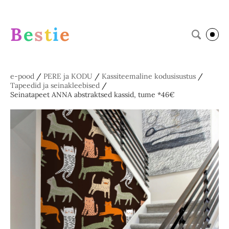
B
e
s
t
i
e
e-pood
/
PERE ja KODU
/
Kassiteemaline kodusisustus
/
Tapeedid ja seinakleebised
/
Seinatapeet ANNA abstraktsed kassid, tume *46€