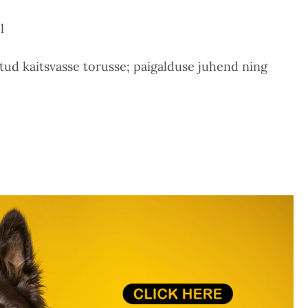
l
tud kaitsvasse torusse; paigalduse juhend ning