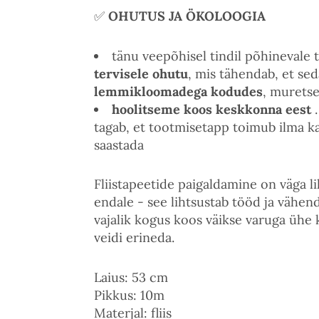
✅
OHUTUS JA ÖKOLOOGIA
tänu veepõhisel tindil põhinevale 
tervisele ohutu
, mis tähendab, et s
lemmikloomadega kodudes
, murets
hoolitseme koos keskkonna eest
.
tagab, et tootmisetapp toimub ilma ka
saastada
Fliistapeetide paigaldamine on väga l
endale - see lihtsustab tööd ja vähend
vajalik kogus koos väikse varuga ühe 
veidi erineda.
Laius: 53 cm
Pikkus: 10m
Materjal: fliis