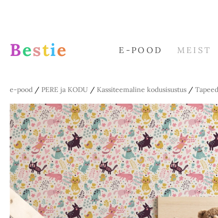
B
e
s
t
i
e
E-POOD
MEIST
e-pood
/
PERE ja KODU
/
Kassiteemaline kodusisustus
/
Tapeed