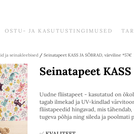
OSTU- JA KASUTUSTINGIMUSED
TA
id ja seinakleebised
/
Seinatapeet KASS JA SÕBRAD, värviline *57€
Seinatapeet KASS 
Uudne fliistapeet - kasutatud on ökol
tagab ilmekad ja UV-kindlad värvitoo
fliistapeedid hingavad, mis tähendab, 
tugeva põhja ning sileda ja poolmati p
✅
KVALITEET