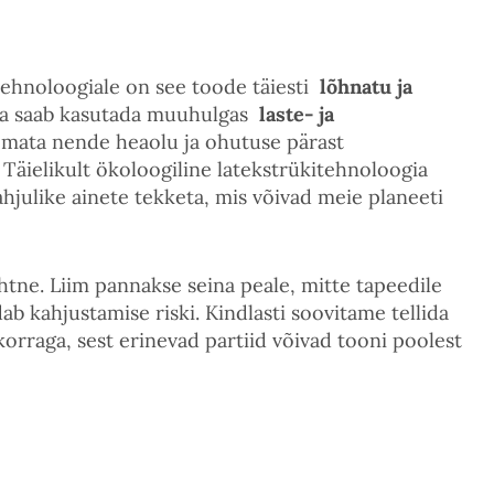
tehnoloogiale on see toode täiesti
lõhnatu ja
eda saab kasutada muuhulgas
laste- ja
emata nende heaolu ja ohutuse pärast
 Täielikult ökoloogiline latekstrükitehnoloogia
hjulike ainete tekketa, mis võivad meie planeeti
ihtne. Liim pannakse seina peale, mitte tapeedile
ab kahjustamise riski. Kindlasti soovitame tellida
korraga, sest erinevad partiid võivad tooni poolest