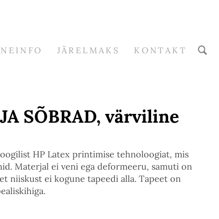
RNEINFO
JÄRELMAKS
KONTAKT
JA SÕBRAD, värviline
oogilist HP Latex printimise tehnoloogiat, mis
nid.
Materjal ei veni ega deformeeru, samuti on
et niiskust ei kogune tapeedi alla. Tapeet on
ealiskihiga.