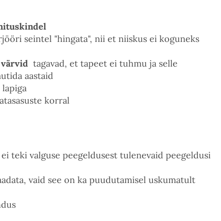
nituskindel
rjööri seintel "hingata", nii et niiskus ei koguneks
 värvid
tagavad, et tapeet ei tuhmu ja selle
utida aastaid
 lapiga
tasasuste korral
e ei teki valguse peegeldusest tulenevaid peegeldusi
s vaadata, vaid see on ka puudutamisel uskumatult
ndus