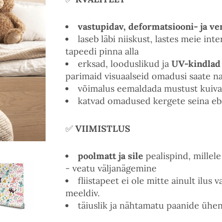
vastupidav, deformatsiooni- ja ve
laseb läbi niiskust, lastes meie inte
tapeedi pinna alla
erksad, looduslikud ja
UV-kindlad
parimaid visuaalseid omadusi saate na
võimalus eemaldada mustust kuiva
katvad omadused kergete seina eba
✅
VIIMISTLUS
poolmatt ja sile
pealispind, millel
- veatu väljanägemine
fliistapeet ei ole mitte ainult ilu
meeldiv.
täiuslik ja nähtamatu paanide ühe