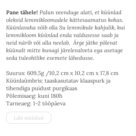
Pane tähele!
Palun veenduge alati, et küünlad
oleksid lemmikloomadele kättesaamatus kohas.
Küünlavaha võib olla Su lemmikule kahjulik, kui
lemmikloom küünlad enda valdusesse saab ja
neid närib või alla neelab. Ärge jätke põlevat
küünalt mitte kunagi järelevalveta ega asetage
seda tuleohtlike esemete lähedusse.
Suurus: 609,5g /10,2 cm x 10,2 cm x 17,8 cm
Küünlaümbris: taaskasutatav klaaspurk ja
tihendiga puidust purgikaas
Põlemisaeg: kuni 180h
Tarneaeg: 1-2 tööpäeva
Läbi müüdud