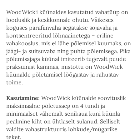
WoodWick’i küünaldes kasutatud vahatüüp on
looduslik ja keskkonnale ohutu. Väikeses
koguses parafiinvaha segatakse sojavaha ja
kontsentreeritud lõhnaainetega – eriline
vahakooslus, mis ei lähe põlemisel kuumaks, on
jäägi- ja suitsuvaba ning puhta põlemisega. Pika
põlemisajaga küünal imiteerib tugevalt puude
praksumist kaminas, mistõttu on WoodWick
küünalde põletamisel lõõgastav ja rahustav
toime.
Kasutamine
: WoodWick küünalde soovituslik
maksimaalne põletusaeg on 4 tundi ja
minimaalset vähemalt senikaua kuni küünla
pealmine kiht on ühtlaselt sulanud. Selliselt
väldite vahastruktuuris lohkude/mügarike
teket.