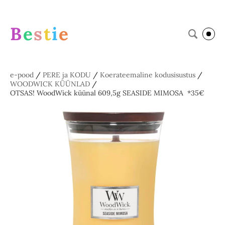
B
e
s
t
i
e
e-pood
/
PERE ja KODU
/
Koerateemaline kodusisustus
/
WOODWICK KÜÜNLAD
/
OTSAS! WoodWick küünal 609,5g SEASIDE MIMOSA *35€