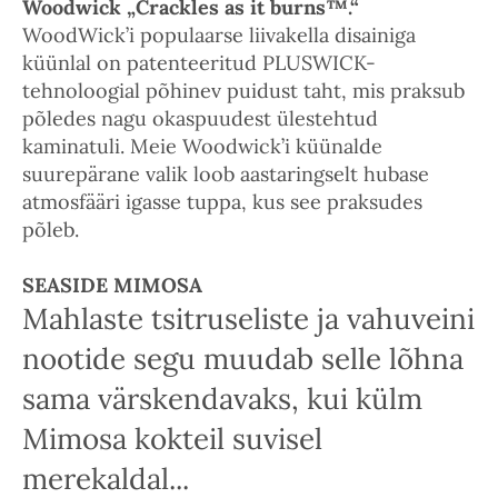
Woodwick „Crackles as it burns™.“
WoodWick’i populaarse liivakella disainiga
küünlal on patenteeritud PLUSWICK-
tehnoloogial põhinev puidust taht, mis praksub
põledes nagu okaspuudest ülestehtud
kaminatuli. Meie Woodwick’i küünalde
suurepärane valik loob aastaringselt hubase
atmosfääri igasse tuppa, kus see praksudes
põleb.
SEASIDE MIMOSA
Mahlaste tsitruseliste ja vahuveini
nootide segu muudab selle lõhna
sama värskendavaks, kui külm
Mimosa kokteil suvisel
merekaldal...