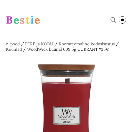
B
e
s
t
i
e
e-pood
/
PERE ja KODU
/
Koerateemaline kodusisustus
/
Küünlad
/
WoodWick küünal 609,5g CURRANT *35€