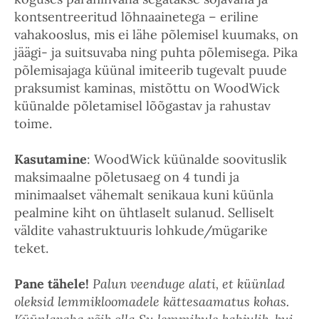
kontsentreeritud lõhnaainetega – eriline
vahakooslus, mis ei lähe põlemisel kuumaks, on
jäägi- ja suitsuvaba ning puhta põlemisega. Pika
põlemisajaga küünal imiteerib tugevalt puude
praksumist kaminas, mistõttu on WoodWick
küünalde põletamisel lõõgastav ja rahustav
toime.
Kasutamine
: WoodWick küünalde soovituslik
maksimaalne põletusaeg on 4 tundi ja
minimaalset vähemalt senikaua kuni küünla
pealmine kiht on ühtlaselt sulanud. Selliselt
väldite vahastruktuuris lohkude/mügarike
teket.
Pane tähele!
Palun veenduge alati, et küünlad
oleksid lemmikloomadele kättesaamatus kohas.