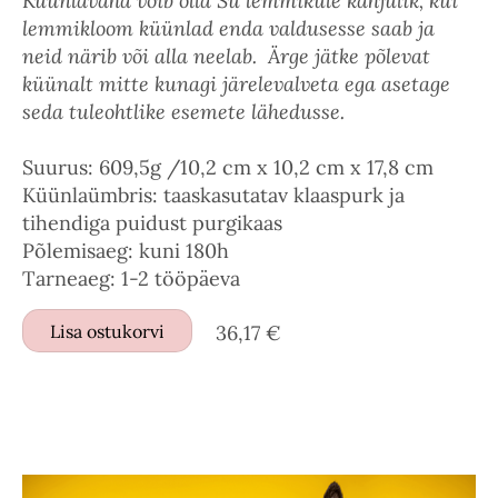
Küünlavaha võib olla Su lemmikule kahjulik, kui
lemmikloom küünlad enda valdusesse saab ja
neid närib või alla neelab. Ärge jätke põlevat
küünalt mitte kunagi järelevalveta ega asetage
seda tuleohtlike esemete lähedusse.
Suurus: 609,5g /10,2 cm x 10,2 cm x 17,8 cm
Küünlaümbris: taaskasutatav klaaspurk ja
tihendiga puidust purgikaas
Põlemisaeg: kuni 180h
Tarneaeg: 1-2 tööpäeva
Lisa ostukorvi
36,17 €