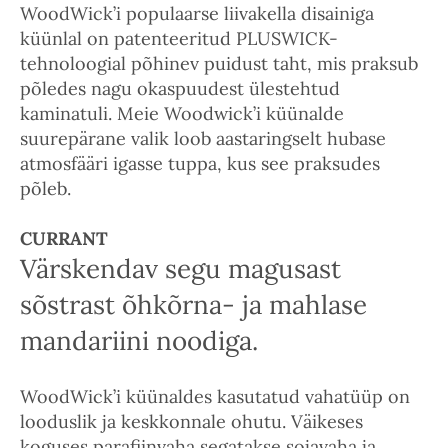
WoodWick’i populaarse liivakella disainiga
küünlal on patenteeritud PLUSWICK-
tehnoloogial põhinev puidust taht, mis praksub
põledes nagu okaspuudest ülestehtud
kaminatuli. Meie Woodwick’i küünalde
suurepärane valik loob aastaringselt hubase
atmosfääri igasse tuppa, kus see praksudes
põleb.
CURRANT
Värskendav segu magusast
sõstrast õhkõrna- ja mahlase
mandariini noodiga.
WoodWick’i küünaldes kasutatud vahatüüp on
looduslik ja keskkonnale ohutu. Väikeses
koguses parafiinvaha segatakse sojavaha ja