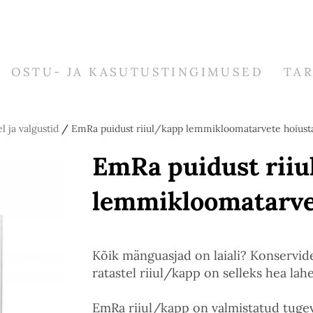
OSTU- JA KASUTUSTINGIMUSED
TA
 ja valgustid
/
EmRa puidust riiul/kapp lemmikloomatarvete hoiust
EmRa puidust rii
lemmikloomatarve
Kõik mänguasjad on laiali? Konservide
ratastel riiul/kapp on selleks hea lah
EmRa riiul/kapp on valmistatud tugev