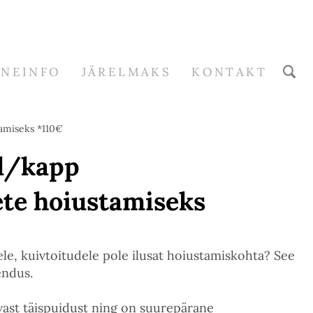
RNEINFO
JÄRELMAKS
KONTAKT
amiseks *110€
ul/kapp
te hoiustamiseks
le, kuivtoitudele pole ilusat hoiustamiskohta? See
endus.
ast täispuidust ning on suurepärane