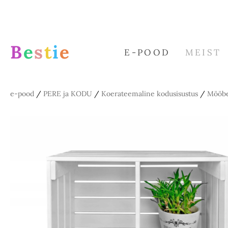
B
e
s
t
i
e
E-POOD
MEIST
e-pood
/
PERE ja KODU
/
Koerateemaline kodusisustus
/
Mööbel