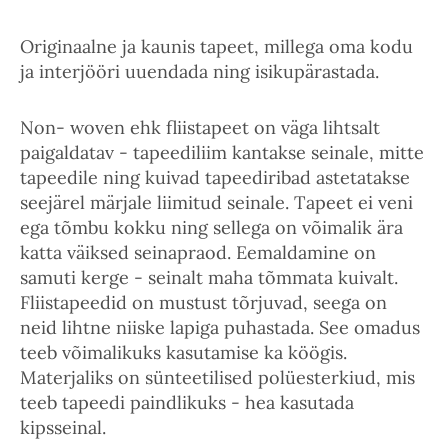
Originaalne ja kaunis tapeet, millega oma kodu
ja interjööri uuendada ning isikupärastada.
Non- woven ehk fliistapeet on väga lihtsalt
paigaldatav - tapeediliim kantakse seinale, mitte
tapeedile ning kuivad tapeediribad astetatakse
seejärel märjale liimitud seinale. Tapeet ei veni
ega tõmbu kokku ning sellega on võimalik ära
katta väiksed seinapraod. Eemaldamine on
samuti kerge - seinalt maha tõmmata kuivalt.
Fliistapeedid on mustust tõrjuvad, seega on
neid lihtne niiske lapiga puhastada. See omadus
teeb võimalikuks kasutamise ka köögis.
Materjaliks on sünteetilised polüesterkiud, mis
teeb tapeedi paindlikuks - hea kasutada
kipsseinal.