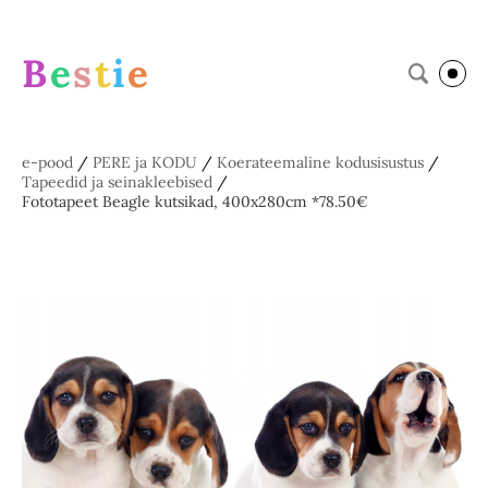
B
e
s
t
i
e
e-pood
/
PERE ja KODU
/
Koerateemaline kodusisustus
/
Tapeedid ja seinakleebised
/
Fototapeet Beagle kutsikad, 400x280cm *78.50€