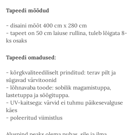
Tapeedi mõõdud
- disaini mõõt 400 cm x 280 cm
- tapeet on 50 cm laiuse rullina, tuleb lõigata 8-
ks osaks
Tapeedi omadused:
- kõrgkvaliteediliselt prinditud: terav pilt ja
sügavad värvitoonid
- lõhnavaba toode: sobilik magamistuppa,
lastetuppa ja söögituppa.
- UV-kaitsega: värvid ei tuhmu päikesevalguse
käes
- poleeritud viimistlus
Aluspind peaks olema puhas, sile ja ilma