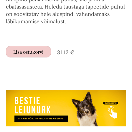
ebatasasusteta. Heleda taustaga tapeetide puhul
on soovitatav hele aluspind, vähendamaks
läbikumamise võimalust.
Lisa ostukorvi
81,12 €