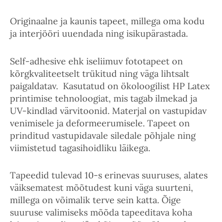
Originaalne ja kaunis tapeet, millega oma kodu
ja interjööri uuendada ning isikupärastada.
Self-adhesive ehk iseliimuv fototapeet on
kõrgkvaliteetselt trükitud ning väga lihtsalt
paigaldatav. Kasutatud on ökoloogilist HP Latex
printimise tehnoloogiat, mis tagab ilmekad ja
UV-kindlad värvitoonid. Materjal on vastupidav
venimisele ja deformeerumisele. Tapeet on
prinditud vastupidavale siledale põhjale ning
viimistetud tagasihoidliku läikega.
Tapeedid tulevad 10-s erinevas suuruses, alates
väiksematest mõõtudest kuni väga suurteni,
millega on võimalik terve sein katta. Õige
suuruse valimiseks mõõda tapeeditava koha