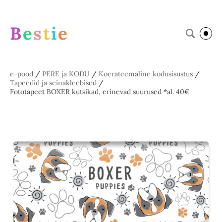
B
e
s
t
i
e
e-pood
/
PERE ja KODU
/
Koerateemaline kodusisustus
/
Tapeedid ja seinakleebised
/
Fototapeet BOXER kutsikad, erinevad suurused *al. 40€