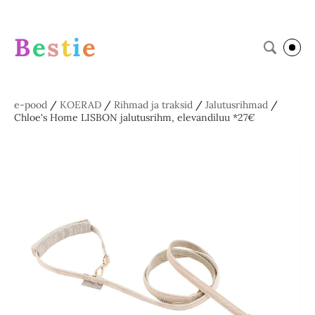
B
e
s
t
i
e
e-pood
/
KOERAD
/
Rihmad ja traksid
/
Jalutusrihmad
/
Chloe's Home LISBON jalutusrihm, elevandiluu *27€