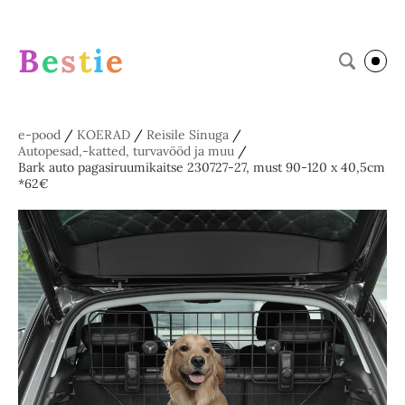
B
e
s
t
i
e
e-pood
/
KOERAD
/
Reisile Sinuga
/
Autopesad,-katted, turvavööd ja muu
/
Bark auto pagasiruumikaitse 230727-27, must 90-120 x 40,5cm
*62€