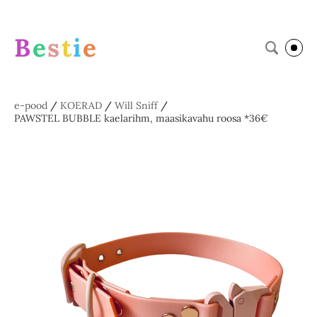
B
e
s
t
i
e
e-pood
/
KOERAD
/
Will Sniff
/
PAWSTEL BUBBLE kaelarihm, maasikavahu roosa *36€