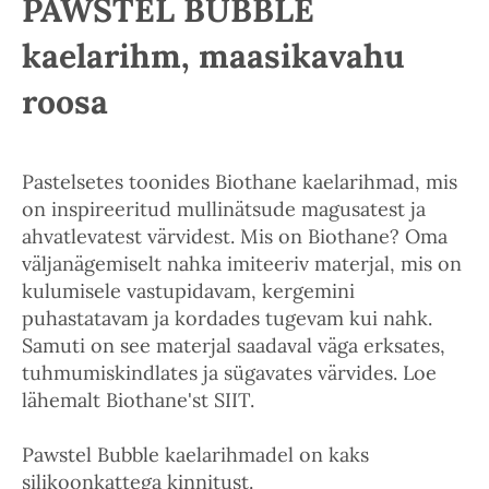
PAWSTEL BUBBLE
kaelarihm, maasikavahu
roosa
Pastelsetes toonides Biothane kaelarihmad, mis
on inspireeritud mullinätsude magusatest ja
ahvatlevatest värvidest. Mis on Biothane? Oma
väljanägemiselt nahka imiteeriv materjal, mis on
kulumisele vastupidavam, kergemini
puhastatavam ja kordades tugevam kui nahk.
Samuti on see materjal saadaval väga erksates,
tuhmumiskindlates ja sügavates värvides. Loe
lähemalt Biothane'st SIIT.
Pawstel Bubble kaelarihmadel on kaks
silikoonkattega kinnitust.