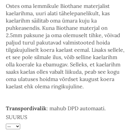
Ostes oma lemmikule Biothane materjalist
kaelarihma, uuri alati tähelepanelikult, kas
kaelarihm säilitab oma ümara kuju ka
puhkeasendis. Kuna Biothane materjal on
2.5mm paksune ja oma olemuselt tihke, võivad
paljud turul pakutavad valmistooted hoida
tilgakujuliselt koera kaelast eemal. Lisaks sellele,
et see pole silmale ilus, võib selline kaelarihm
olla koerale ka ebamugav. Selleks, et kaelarihm
saaks kaelas olles vabalt liikuda, peab see kogu
oma ulatuses hoidma võrdset kaugust koera
kaelast ehk olema ringikujuline.
Transpordivalik
: mahub DPD automaati.
SUURUS