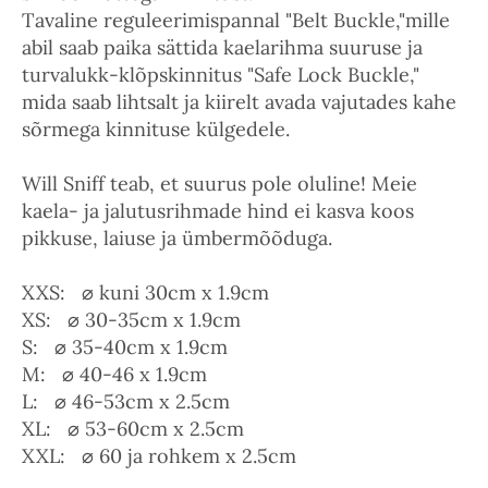
Tavaline reguleerimispannal "Belt Buckle,"mille
abil saab paika sättida kaelarihma suuruse ja
turvalukk-klõpskinnitus "Safe Lock Buckle,"
mida saab lihtsalt ja kiirelt avada vajutades kahe
sõrmega kinnituse külgedele.
Will Sniff teab, et suurus pole oluline! Meie
kaela- ja jalutusrihmade hind ei kasva koos
pikkuse, laiuse ja ümbermõõduga.
XXS: ⌀ kuni 30cm x 1.9cm
XS: ⌀ 30-35cm x 1.9cm
S: ⌀ 35-40cm x 1.9cm
M: ⌀ 40-46 x 1.9cm
L: ⌀ 46-53cm x 2.5cm
XL: ⌀ 53-60cm x 2.5cm
XXL: ⌀ 60 ja rohkem x 2.5cm