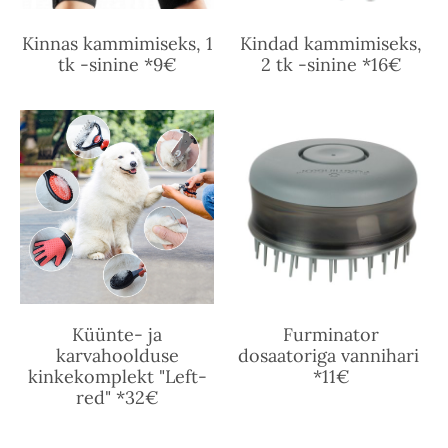
Kinnas kammimiseks, 1
Kindad kammimiseks,
tk -sinine *9€
2 tk -sinine *16€
Küünte- ja
Furminator
karvahoolduse
dosaatoriga vannihari
kinkekomplekt "Left-
*11€
red" *32€