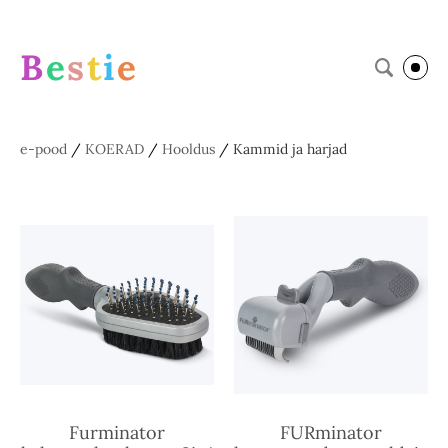
B
e
s
t
i
e
e-pood
/
KOERAD
/
Hooldus
/
Kammid ja harjad
Furminator
FURminator