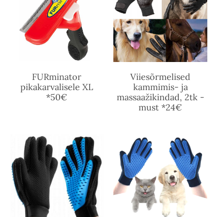
FURminator
Viiesõrmelised
pikakarvalisele XL
kammimis- ja
*50€
massaažikindad, 2tk -
must *24€