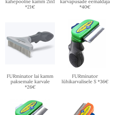
kahepoolne kamm 2in1
karvapusade eemaldaja
*21€
*40€
FURminator lai kamm
FURminator
paksemale karvale
lühikarvalisele S *36€
*26€